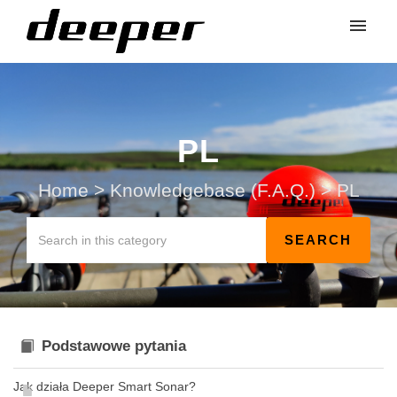
PL
Home
>
Knowledgebase (F.A.Q.)
>
PL
Podstawowe pytania
Jak działa Deeper Smart Sonar?