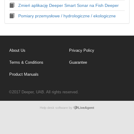
Zmień aplikację Deeper Smart Sonar na Fish Deeper
Pomiary przemysłowe / hydrologiczne / ekologiczne
About Us
Privacy Policy
Terms & Conditions
Guarantee
Product Manuals
©2017 Deeper, UAB. All rights reserved.
Help desk software by
LiveAgent