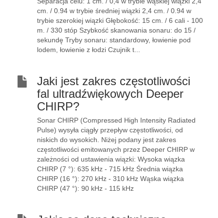
Separacja celu: 1 cm. / 0,4 w trybie wąskiej wiązki 2,4
cm. / 0.94 w trybie średniej wiązki 2,4 cm. / 0.94 w
trybie szerokiej wiązki Głębokość: 15 cm. / 6 cali - 100
m. / 330 stóp Szybkość skanowania sonaru: do 15 /
sekundę Tryby sonaru: standardowy, łowienie pod
lodem, łowienie z łodzi Czujnik t...
Jaki jest zakres częstotliwości
fal ultradźwiękowych Deeper
CHIRP?
Sonar CHIRP (Compressed High Intensity Radiated
Pulse) wysyła ciągły przepływ częstotliwości, od
niskich do wysokich. Niżej podany jest zakres
częstotliwości emitowanych przez Deeper CHIRP w
zależności od ustawienia wiązki: Wysoka wiązka
CHIRP (7 °): 635 kHz - 715 kHz Średnia wiązka
CHIRP (16 °): 270 kHz - 310 kHz Wąska wiązka
CHIRP (47 °): 90 kHz - 115 kHz