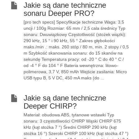
Jakie są dane techniczne
sonaru Deeper PRO?
[pro tech specs] Specyfikacje techniczne Waga: 3,5
uncji / 100g Rozmiar: 65 mm / 2,5 cala średnicy Typ
sonaru: Dwuwiązkowy Częstotliwość (stożek wiązki):
290 kHz, 15 ° i 90 kHz, 55 ° Zakres głębokości
maks./min .: maks. 260 stóp / 80 m, min. 2 stopy / 0,5
m Szybkość skanowania sonaru: do 15 skanów na
sekundę Temperatura pracy: od -20 ° C do 40 ° C /
od -4 ° F do 104 ° F Bateria wewnętrzna: litowo-
polimerowa, 3,7 V, 850 mAh Wejście zasilania: Micro
USB typu B, 5 V DC, 450 mA maks (do ...
Jakie są dane techniczne
Deeper CHIRP?
Materiał: obudowa ABS, tytanowe wstawki Typ
sonaru: 3 częstotliwości CHIRP Wąski CHIRP 675
kHz (kąt stożka 7 °) Średni CHIRP 290 kHz (kąt
stożka 16 °) Szeroki CHIRP 100 kHz (kąt stożka 47 °)