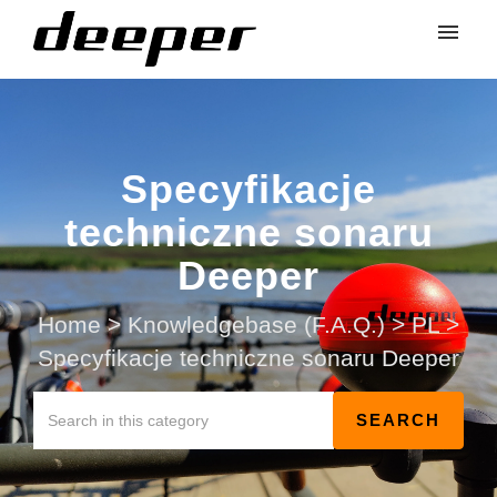
Specyfikacje
techniczne sonaru
Deeper
Home
>
Knowledgebase (F.A.Q.)
>
PL
>
Specyfikacje techniczne sonaru Deeper