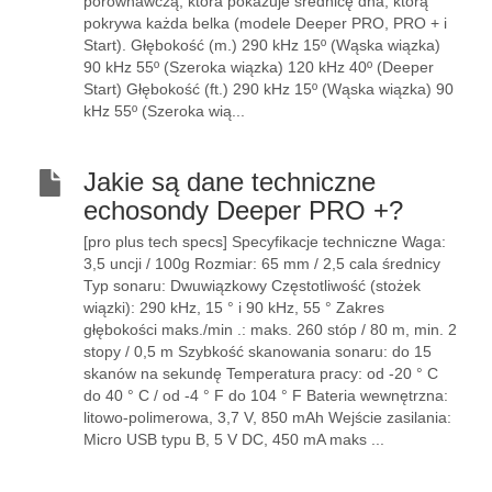
porównawczą, która pokazuje średnicę dna, którą
pokrywa każda belka (modele Deeper PRO, PRO + i
Start). Głębokość (m.) 290 kHz 15º (Wąska wiązka)
90 kHz 55º (Szeroka wiązka) 120 kHz 40º (Deeper
Start) Głębokość (ft.) 290 kHz 15º (Wąska wiązka) 90
kHz 55º (Szeroka wią...
Jakie są dane techniczne
echosondy Deeper PRO +?
[pro plus tech specs] Specyfikacje techniczne Waga:
3,5 uncji / 100g Rozmiar: 65 mm / 2,5 cala średnicy
Typ sonaru: Dwuwiązkowy Częstotliwość (stożek
wiązki): 290 kHz, 15 ° i 90 kHz, 55 ° Zakres
głębokości maks./min .: maks. 260 stóp / 80 m, min. 2
stopy / 0,5 m Szybkość skanowania sonaru: do 15
skanów na sekundę Temperatura pracy: od -20 ° C
do 40 ° C / od -4 ° F do 104 ° F Bateria wewnętrzna:
litowo-polimerowa, 3,7 V, 850 mAh Wejście zasilania:
Micro USB typu B, 5 V DC, 450 mA maks ...