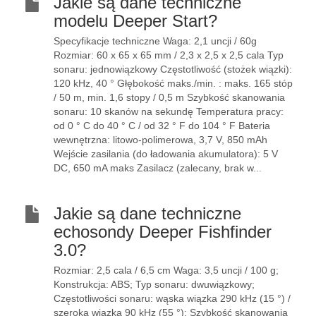
Jakie są dane techniczne
modelu Deeper Start?
Specyfikacje techniczne Waga: 2,1 uncji / 60g
Rozmiar: 60 x 65 x 65 mm / 2,3 x 2,5 x 2,5 cala Typ
sonaru: jednowiązkowy Częstotliwość (stożek wiązki):
120 kHz, 40 ° Głębokość maks./min. : maks. 165 stóp
/ 50 m, min. 1,6 stopy / 0,5 m Szybkość skanowania
sonaru: 10 skanów na sekundę Temperatura pracy:
od 0 ° C do 40 ° C / od 32 ° F do 104 ° F Bateria
wewnętrzna: litowo-polimerowa, 3,7 V, 850 mAh
Wejście zasilania (do ładowania akumulatora): 5 V
DC, 650 mA maks Zasilacz (zalecany, brak w...
Jakie są dane techniczne
echosondy Deeper Fishfinder
3.0?
Rozmiar: 2,5 cala / 6,5 cm Waga: 3,5 uncji / 100 g;
Konstrukcja: ABS; Typ sonaru: dwuwiązkowy;
Częstotliwości sonaru: wąska wiązka 290 kHz (15 °) /
szeroka wiązka 90 kHz (55 °); Szybkość skanowania