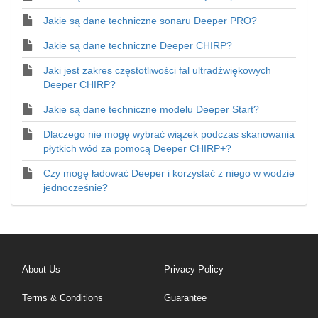
Jakie są dane techniczne sonaru Deeper PRO?
Jakie są dane techniczne Deeper CHIRP?
Jaki jest zakres częstotliwości fal ultradźwiękowych
Deeper CHIRP?
Jakie są dane techniczne modelu Deeper Start?
Dlaczego nie mogę wybrać wiązek podczas skanowania
płytkich wód za pomocą Deeper CHIRP+?
Czy mogę ładować Deeper i korzystać z niego w wodzie
jednocześnie?
About Us
Privacy Policy
Terms & Conditions
Guarantee