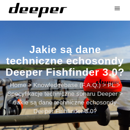
Jakie są dane
techniczne echosondy
Deeper Fishfinder 3.0?
Home
>
Knowledgebase (F.A.Q.)
>
PL
>
Specyfikacje techniczne sonaru Deeper
>
Jakie są dane techniczne echosondy
Deeper Fishfinder 3.0?