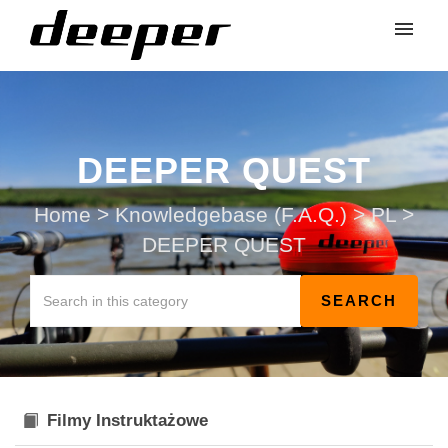
DEEPER QUEST
Home
>
Knowledgebase (F.A.Q.)
>
PL
>
DEEPER QUEST
Filmy Instruktażowe