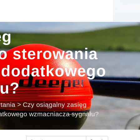
ęg
o sterowania
ę dodatkowego
łu?
tania
>
Czy osiągalny zasięg
odatkowego wzmacniacza sygnału?