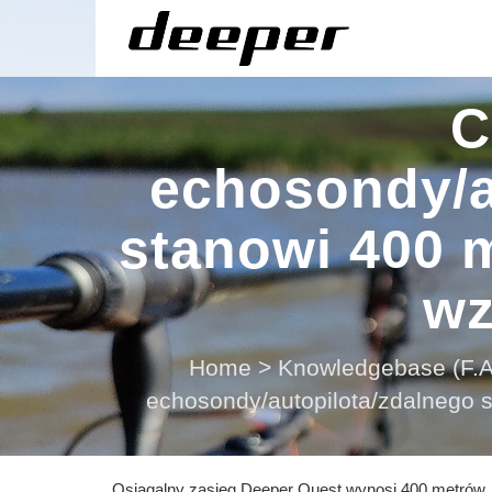
C
echosondy/a
stanowi 400 
wz
Home
>
Knowledgebase (F.A
echosondy/autopilota/zdalnego 
Osiągalny zasięg Deeper Quest wynosi 400 metrów, do