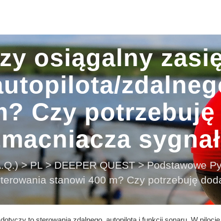
zy osiągalny zasi
utopilota/zdalneg
m? Czy potrzebuj
macniacza sygna
.Q.)
>
PL
>
DEEPER QUEST
>
Podstawowe Py
sterowania stanowi 400 m? Czy potrzebuję d
tyczy to sterowania zdalnego, autopilota i funkcji sonaru. W pilocie