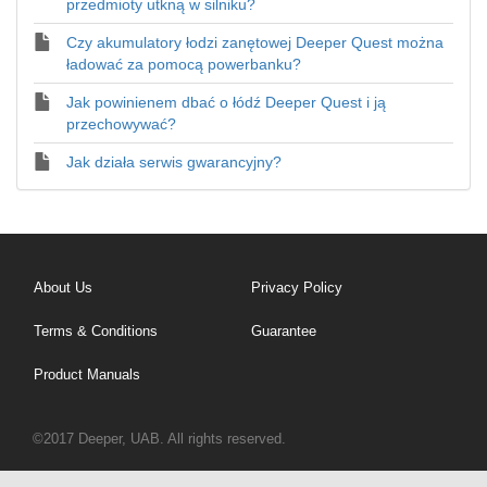
przedmioty utkną w silniku?
Czy akumulatory łodzi zanętowej Deeper Quest można
ładować za pomocą powerbanku?
Jak powinienem dbać o łódź Deeper Quest i ją
przechowywać?
Jak działa serwis gwarancyjny?
About Us
Privacy Policy
Terms & Conditions
Guarantee
Product Manuals
©2017 Deeper, UAB. All rights reserved.