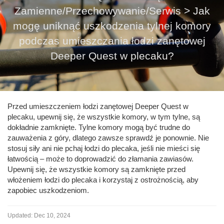
Zamienne/Przechowywanie/Serwis
>
Jak
mogę uniknąć uszkodzenia tylnej komory
podczas umieszczania łodzi zanętowej
Deeper Quest w plecaku?
Przed umieszczeniem łodzi zanętowej Deeper Quest w
plecaku, upewnij się, że wszystkie komory, w tym tylne, są
dokładnie zamknięte. Tylne komory mogą być trudne do
zauważenia z góry, dlatego zawsze sprawdź je ponownie. Nie
stosuj siły ani nie pchaj łodzi do plecaka, jeśli nie mieści się
łatwością – może to doprowadzić do złamania zawiasów.
Upewnij się, że wszystkie komory są zamknięte przed
włożeniem łodzi do plecaka i korzystaj z ostrożnością, aby
zapobiec uszkodzeniom.
Updated:
Dec 10, 2024