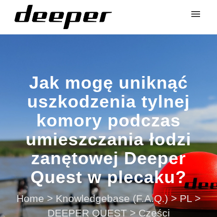
Jak mogę uniknąć
uszkodzenia tylnej
komory podczas
umieszczania łodzi
zanętowej Deeper
Quest w plecaku?
Home
>
Knowledgebase (F.A.Q.)
>
PL
>
DEEPER QUEST
>
Części