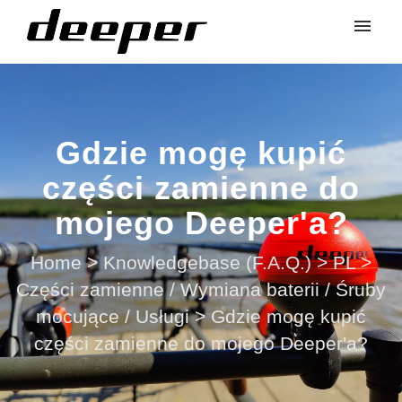
Gdzie mogę kupić
części zamienne do
mojego Deeper'a?
Home
>
Knowledgebase (F.A.Q.)
>
PL
>
Części zamienne / Wymiana baterii / Śruby
mocujące / Usługi
>
Gdzie mogę kupić
części zamienne do mojego Deeper'a?