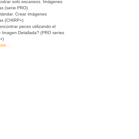
strar solo escaneos. Imágenes
as (serie PRO)
tándar. Crear imágenes
das (CHIRP+)
contrar peces utilizando el
 Imagen Detallada? (PRO series
+)
re ...