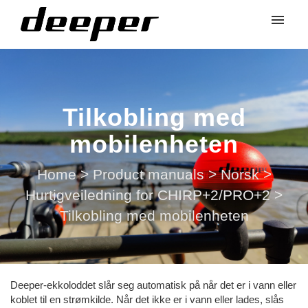
Tilkobling med
mobilenheten
Home
>
Product manuals
>
Norsk
>
Hurtigveiledning for CHIRP+2/PRO+2
>
Tilkobling med mobilenheten
Deeper-ekkoloddet slår seg automatisk på når det er i vann eller
koblet til en strømkilde. Når det ikke er i vann eller lades, slås