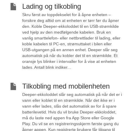
Lading og tilkobling
Skru først av toppdekselet for å åpne enheten –
forsikre deg alltid om at enheten er tørr før du åpner
den. Koble Deeper-ekkoloddet til en USB-strømkilde
ved hjelp av den medfølgende kabelen. Bruk en
vanlig smarttelefon- eller nettbrettlader til lading, eller
koble kabelen til PC-en, strømuttaket i bilen eller
USB-utgangen på en annen enhet. Deeper slår seg
automatisk på når du kobler det til en strømkilde. Et
oransje lys blinker i intervaller for å vise at enheten
lades. Antall blink indiker...
Tilkobling med mobilenheten
Deeper-ekkoloddet slår seg automatisk på når det er i
vann eller koblet til en strømkilde. Når det ikke er i
vann eller lades, slås det automatisk av for å spare
batterilevetid. Hvis du vil bruke Deeper-ekkoloddet,
må du laste ned appen fra App Store eller Google
Play. Du vil se en registreringsskjerm første gang du
åpner appen. Kun registrerte brukere får tilgang til