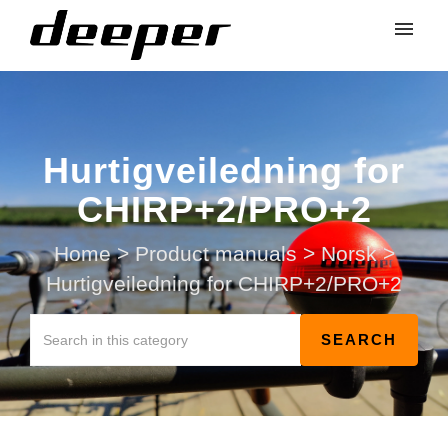
Hurtigveiledning for
CHIRP+2/PRO+2
Home
>
Product manuals
>
Norsk
>
Hurtigveiledning for CHIRP+2/PRO+2