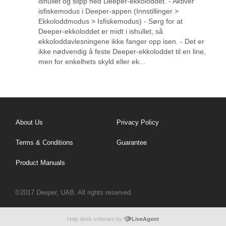
ishullet og slipp ned Deeper-ekkoloddet. - Aktiver
isfiskemodus i Deeper-appen (Innstillinger >
Ekkoloddmodus > Isfiskemodus) - Sørg for at
Deeper-ekkoloddet er midt i ishullet, så
ekkoloddavlesningene ikke fanger opp isen. - Det er
ikke nødvendig å feste Deeper-ekkoloddet til en line,
men for enkelhets skyld eller ek...
About Us
Privacy Policy
Terms & Conditions
Guarantee
Product Manuals
©2017 Deeper, UAB. All rights reserved.
Help desk software by
LiveAgent