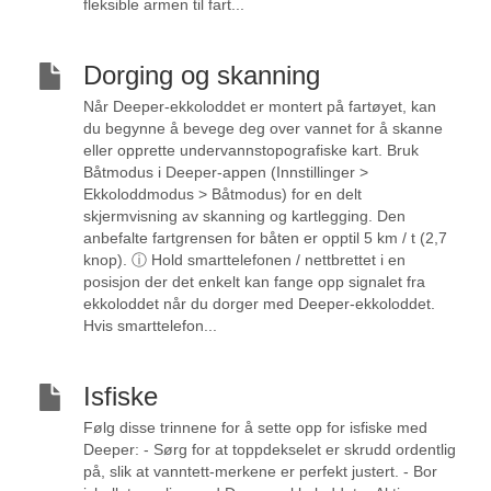
fleksible armen til fart...
Dorging og skanning
Når Deeper-ekkoloddet er montert på fartøyet, kan
du begynne å bevege deg over vannet for å skanne
eller opprette undervannstopografiske kart. Bruk
Båtmodus i Deeper-appen (Innstillinger >
Ekkoloddmodus > Båtmodus) for en delt
skjermvisning av skanning og kartlegging. Den
anbefalte fartgrensen for båten er opptil 5 km / t (2,7
knop). ⓘ Hold smarttelefonen / nettbrettet i en
posisjon der det enkelt kan fange opp signalet fra
ekkoloddet når du dorger med Deeper-ekkoloddet.
Hvis smarttelefon...
Isfiske
Følg disse trinnene for å sette opp for isfiske med
Deeper: - Sørg for at toppdekselet er skrudd ordentlig
på, slik at vanntett-merkene er perfekt justert. - Bor