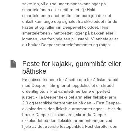
sakte inn, vil du se undervannsskanninger på
smarttelefonen eller nettbrettet. ⓘ Hold
smarttelefonen / nettbrettet i en posisjon der det
enkelt kan fange opp signalet fra ekkoloddet når du
kaster ut og ruller inn Deeper-ekkoloddet. Hvis
smarttelefonen / nettbrettet ligger på bakken eller i
lommen, kan forbindelsen bli ustabil. Vi anbefaler at
du bruker Deeper smarttelefonmontering (https:...
Feste for kajakk, gummibåt eller
båtfiske
Følg disse trinnene for å sette opp for å fiske fra båt
med Deeper: - Sørg for at toppdekselet er skrudd
ordentlig på, slik at vanntett-merkene er perfekt
justert. - Ta Deeper fleksibel arm eller fleksibel arm
2.0 og fest sikkerhetsremmen på den. - Fest Deeper-
ekkoloddet til den fleksible armmonteringen: - Hvis du
bruker Deeper fleksibel arm, skrur du Deeper-
ekkoloddet på den fleksible armmonteringen ved
hjelp av det øverste festepunktet. Fest deretter den