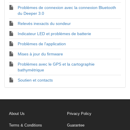
Problèmes de connexion avec la connexion Bluetooth
du Deeper 3.0
Relevés inexacts du sondeur
Indicateur LED et problèmes de batterie
Problèmes de l'application
Mises à jour du firmware
Problèmes avec le GPS et la cartographie
bathymétrique
Soutien et contacts
About Us
Privacy Policy
Terms & Conditions
Guarantee