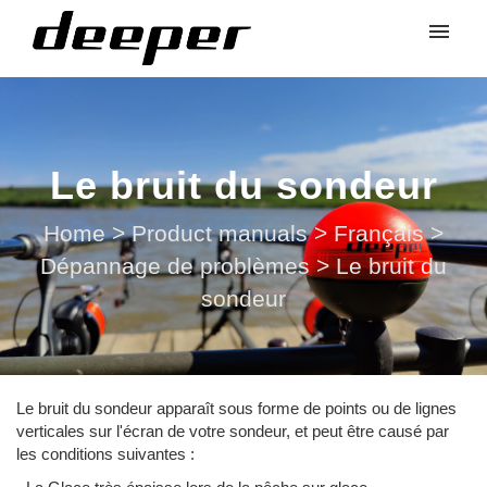
Le bruit du sondeur
Home
>
Product manuals
>
Français
>
Dépannage de problèmes
>
Le bruit du
sondeur
Le bruit du sondeur apparaît sous forme de points ou de lignes
verticales sur l'écran de votre sondeur, et peut être causé par
les conditions suivantes :