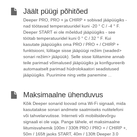
Jäält püügi põhitõed
Deeper PRO, PRO + ja CHIRP + sobivad jääpüügiks -
nad töötavad temperatuuridel kuni -20 ° C / -4 ° F.
Deeper START ei ole mõeldud jääpüügiks - see
töötab temperatuuridel kuni 0 ° C / 32 ° F. Kui
kasutate jääpüügiks oma PRO / PRO + / CHIRP +
funktsiooni, lülitage sisse jääpüügi režiim (seaded>
sonari režiim> jääpüük). Selle sisse lülitamine annab
teile parimad võimalused jääpüügiks ja konfigureerib
automaatselt parimad hüdrolokaatori seadistused
jääpüügiks. Puurimine ning vette panemine ...
Maksimaalne ühenduvus
Kõik Deeper sonarid loovad oma Wi-Fi signaali, mida
kasutatakse sonari andmete saatmiseks nutitelefoni
või tahvelarvutisse. Interneti või mobiilsidevõrgu
signaali ei ole vaja. Pange tähele, et maksimaalne
liitumisvahemik 100m / 330ft PRO / PRO + / CHIRP +,
50m / 165ft jaoks START, 40m / 130ft Deeper 3.0