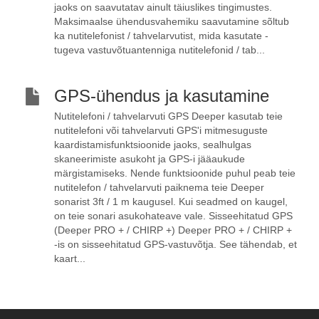
jaoks on saavutatav ainult täiuslikes tingimustes.
Maksimaalse ühendusvahemiku saavutamine sõltub
ka nutitelefonist / tahvelarvutist, mida kasutate -
tugeva vastuvõtuantenniga nutitelefonid / tab...
GPS-ühendus ja kasutamine
Nutitelefoni / tahvelarvuti GPS Deeper kasutab teie
nutitelefoni või tahvelarvuti GPS'i mitmesuguste
kaardistamisfunktsioonide jaoks, sealhulgas
skaneerimiste asukoht ja GPS-i jääaukude
märgistamiseks. Nende funktsioonide puhul peab teie
nutitelefon / tahvelarvuti paiknema teie Deeper
sonarist 3ft / 1 m kaugusel. Kui seadmed on kaugel,
on teie sonari asukohateave vale. Sisseehitatud GPS
(Deeper PRO + / CHIRP +) Deeper PRO + / CHIRP +
-is on sisseehitatud GPS-vastuvõtja. See tähendab, et
kaart...