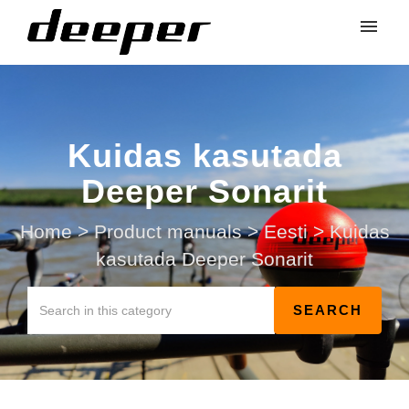
Kuidas kasutada
Deeper Sonarit
Home
>
Product manuals
>
Eesti
>
Kuidas
kasutada Deeper Sonarit