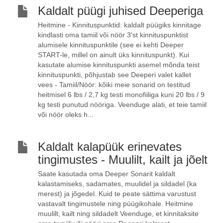
Kaldalt püügi juhised Deeperiga
Heitmine - Kinnituspunktid: kaldalt püügiks kinnitage
kindlasti oma tamiil või nöör 3'st kinnituspunktist
alumisele kinnituspunktile (see ei kehti Deeper
START-le, millel on ainult üks kinnituspunkt). Kui
kasutate alumise kinnituspunkti asemel mõnda teist
kinnituspunkti, põhjustab see Deeperi valet kallet
vees - Tamiil/Nöör: kõiki meie sonarid on testitud
heitmisel 6 lbs / 2,7 kg testi monofiiliga kuni 20 lbs / 9
kg testi punutud nööriga. Veenduge alati, et teie tamiil
või nöör oleks h...
Kaldalt kalapüük erinevates
tingimustes - Muulilt, kailt ja jõelt
Saate kasutada oma Deeper Sonarit kaldalt
kalastamiseks, sadamates, muulidel ja sildadel (ka
merest) ja jõgedel. Kuid te peate sättima varustust
vastavalt tingimustele ning püügikohale. Heitmine
muulilt, kailt ning sildadelt Veenduge, et kinnitaksite