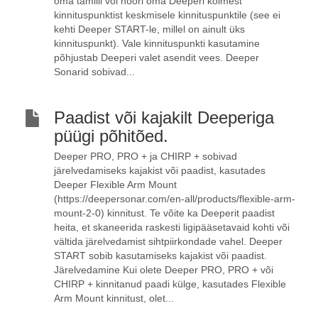
oma tamiili või nööri oma Deeperi kolmest
kinnituspunktist keskmisele kinnituspunktile (see ei
kehti Deeper START-le, millel on ainult üks
kinnituspunkt). Vale kinnituspunkti kasutamine
põhjustab Deeperi valet asendit vees. Deeper
Sonarid sobivad...
Paadist või kajakilt Deeperiga
püügi põhitõed.
Deeper PRO, PRO + ja CHIRP + sobivad
järelvedamiseks kajakist või paadist, kasutades
Deeper Flexible Arm Mount
(https://deepersonar.com/en-all/products/flexible-arm-
mount-2-0) kinnitust. Te võite ka Deeperit paadist
heita, et skaneerida raskesti ligipääsetavaid kohti või
vältida järelvedamist sihtpiirkondade vahel. Deeper
START sobib kasutamiseks kajakist või paadist.
Järelvedamine Kui olete Deeper PRO, PRO + või
CHIRP + kinnitanud paadi külge, kasutades Flexible
Arm Mount kinnitust, olet...