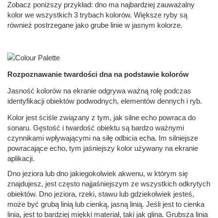
Zobacz poniższy przykład: dno ma najbardziej zauważalny
kolor we wszystkich 3 trybach kolorów. Większe ryby są
również postrzegane jako grube linie w jasnym kolorze.
Rozpoznawanie twardości dna na podstawie kolorów
Jasność kolorów na ekranie odgrywa ważną rolę podczas
identyfikacji obiektów podwodnych, elementów dennych i ryb.
Kolor jest ściśle związany z tym, jak silne echo powraca do
sonaru. Gęstość i twardość obiektu są bardzo ważnymi
czynnikami wpływającymi na siłę odbicia echa. Im silniejsze
powracające echo, tym jaśniejszy kolor używany na ekranie
aplikacji.
Dno jeziora lub dno jakiegokolwiek akwenu, w którym się
znajdujesz, jest często najjaśniejszym ze wszystkich odkrytych
obiektów. Dno jeziora, rzeki, stawu lub gdziekolwiek jesteś,
może być grubą linią lub cienką, jasną linią. Jeśli jest to cienka
linia, jest to bardziej miękki materiał, taki jak glina. Grubsza linia