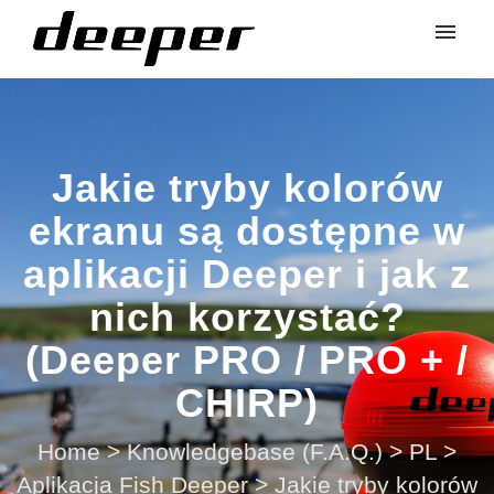
Jakie tryby kolorów
ekranu są dostępne w
aplikacji Deeper i jak z
nich korzystać?
(Deeper PRO / PRO + /
CHIRP)
Home
>
Knowledgebase (F.A.Q.)
>
PL
>
Aplikacja Fish Deeper
>
Jakie tryby kolorów