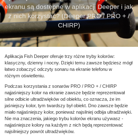
ekranu są dostępne w aplikacji Deeper i jak
z nich korzystać? (Deeper PRO / PRO + /
CHIRP)
Aplikacja Fish Deeper oferuje trzy różne tryby kolorów:
klasyczny, dzienny i nocny. Dzięki temu zawsze będziesz mógł
łatwo zobaczyć odczyty sonaru na ekranie telefonu w
różnym oświetleniu.
Podczas korzystania z sonarów PRO / PRO + / CHIRP
najjaśniejszy kolor na ekranie zawsze będzie reprezentował
silne odbicie ultradźwięków od obiektu, co oznacza, że ​​im
jaśniejszy kolor, tym twardszy był obiekt. Dno zawsze będzie
miało najjaśniejszy kolor, ponieważ najsilniej odbija ultradźwięki.
Nie ma znaczenia, jakiego trybu kolorów ekranu używasz -
najjaśniejsze kolory na każdym z nich będą reprezentować
najsilniejszy powrót ultradźwięków.