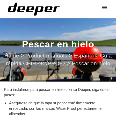
Pescar en hielo
Home
>
Product manuals
>
Español
>
Guía
rápida CHIRP+2/PRO+2
>
Pescar en hielo
Para instalarse para pescar en hielo con su Deeper, siga estos
pasos:
Asegúrese de que la tapa superior esté firmemente
enroscada, con las marcas Water Proof perfectamente
alineadas.