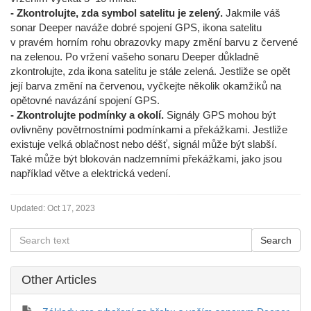
- Zkontrolujte, zda symbol satelitu je zelený.
Jakmile váš
sonar Deeper naváže dobré spojení GPS, ikona satelitu
v pravém horním rohu obrazovky mapy změní barvu z červené
na zelenou. Po vržení vašeho sonaru Deeper důkladně
zkontrolujte, zda ikona satelitu je stále zelená. Jestliže se opět
její barva změní na červenou, vyčkejte několik okamžiků na
opětovné navázání spojení GPS.
- Zkontrolujte podmínky a okolí.
Signály GPS mohou být
ovlivněny povětrnostními podmínkami a překážkami. Jestliže
existuje velká oblačnost nebo déšť, signál může být slabší.
Také může být blokován nadzemními překážkami, jako jsou
například větve a elektrická vedení.
Updated:
Oct 17, 2023
Other Articles