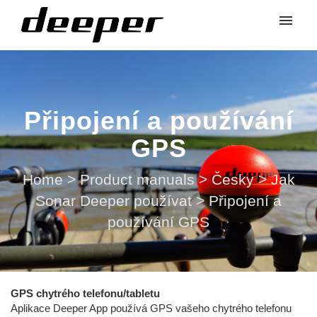
Připojení a používání
GPS
Home
>
Product manuals
>
Česky
>
Jak
Sonar Deeper používat
>
Připojení a
používání GPS
GPS chytrého telefonu/tabletu
Aplikace Deeper App používá GPS vašeho chytrého telefonu