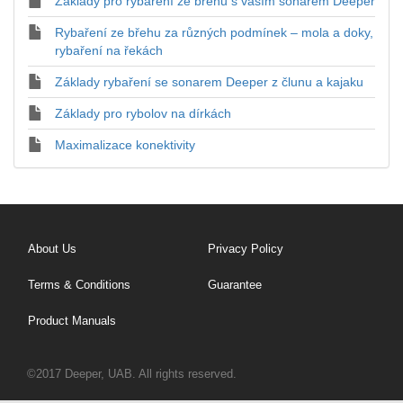
Základy pro rybaření ze břehu s vaším sonarem Deeper
Rybaření ze břehu za různých podmínek – mola a doky,
rybaření na řekách
Základy rybaření se sonarem Deeper z člunu a kajaku
Základy pro rybolov na dírkách
Maximalizace konektivity
About Us
Privacy Policy
Terms & Conditions
Guarantee
Product Manuals
©2017 Deeper, UAB. All rights reserved.