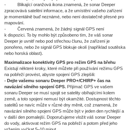
- Blikající oranžová ikona znamená, že sonar Deeper
zpracovává satelitní informace, a že umístění vašeho zařízení
je momentálně buď neznámé, nebo není dostatečně přesné pro
mapování.
- Červená znamená, že žádný signál GPS není
k dispozici. To by mohlo být způsobeno tím, že váš sonar
Deeper je uvnitř nebo pod střechou člunu, že zařízení je
ponořeno, nebo že signál GPS blokuje okolí (například soutěska
nebo horská oblast).
Maximalizace konektivity GPS pro režim GPS na břehu
Existují některé kroky, které můžete při používání režimu GPS
na pobřeží provést, abyste spojení GPS zlepšili:
- Dejte vašemu sonaru Deeper PRO+/CHIRP+ čas na
navázání silného spojení GPS.
Přijímač GPS ve vašem
sonaru Deeper se musí spojit se satelity obíhajícími kolem
země, a toto spojení nemusí být okamžité. Dostupnost těchto
satelitů se navíc může v různé dny měnit, což znamená, že
navázání silného spojení GPS může být v jeden den rychlejší a
v další den pomalejší. Doporučujeme vložit váš sonar Deeper
do vody, aktivovat režim GPS na pobřeží a potom před jeho
vržením vyčkat 5–10 minut.