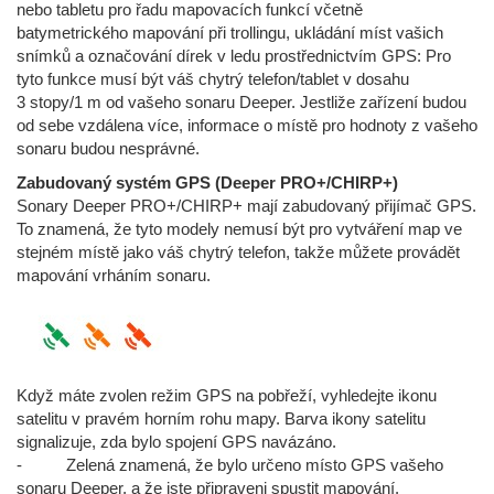
nebo tabletu pro řadu mapovacích funkcí včetně
batymetrického mapování při trollingu, ukládání míst vašich
snímků a označování dírek v ledu prostřednictvím GPS: Pro
tyto funkce musí být váš chytrý telefon/tablet v dosahu
3 stopy/1 m od vašeho sonaru Deeper. Jestliže zařízení budou
od sebe vzdálena více, informace o místě pro hodnoty z vašeho
sonaru budou nesprávné.
Zabudovaný systém GPS (Deeper PRO+/CHIRP+)
Sonary Deeper PRO+/CHIRP+ mají zabudovaný přijímač GPS.
To znamená, že tyto modely nemusí být pro vytváření map ve
stejném místě jako váš chytrý telefon, takže můžete provádět
mapování vrháním sonaru.
Když máte zvolen režim GPS na pobřeží, vyhledejte ikonu
satelitu v pravém horním rohu mapy. Barva ikony satelitu
signalizuje, zda bylo spojení GPS navázáno.
- Zelená znamená, že bylo určeno místo GPS vašeho
sonaru Deeper, a že jste připraveni spustit mapování.