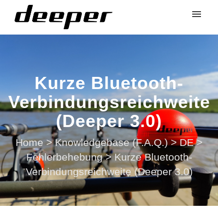
Kurze Bluetooth-
Verbindungsreichweite
(Deeper 3.0)
Home
>
Knowledgebase (F.A.Q.)
>
DE
>
Fehlerbehebung
>
Kurze Bluetooth-
Verbindungsreichweite (Deeper 3.0)