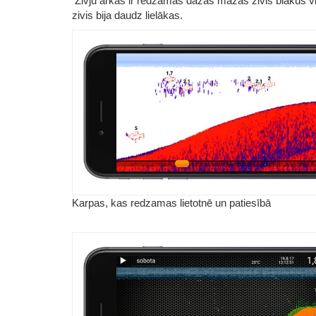
Zivju arkās ir redzamas dažas mazas zivis blakus vie
zivis bija daudz lielākas.
Karpas, kas redzamas lietotnē un patiesībā