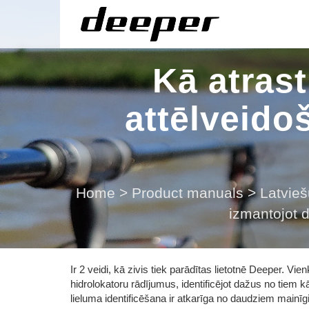
Kā atrast
attēlveido
Home
>
Product manuals
>
Latvieš
izmantojot 
Ir 2 veidi, kā zivis tiek parādītas lietotnē Deeper. Vien
hidrolokatoru rādījumus, identificējot dažus no tiem kā
lieluma identificēšana ir atkarīga no daudziem mainīgi