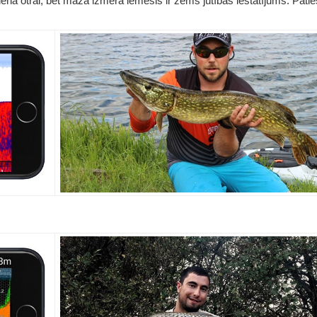
na otrai, bet maza izmēra iemesls ir zems jutības iestatījums. Patie