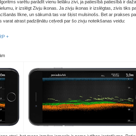
lgoritms varētu parādīt vienu lielāku zivi, ja patiesībā patiesībā ir daž
lumu, ir izslēgt Zivju ikonas. Ja zivju ikonas ir izslēgtas, zivis tiks p
mācīšanās līkne, un sākumā tas var šķist mulsinošs. Bet ar prakses pa
t jūs varat atrast padziļinātu ceļvedi par šo zivju noteikšanas veidu:
IRP +
tām