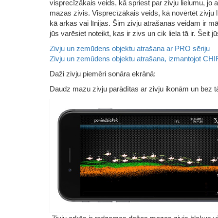
visprecīzākais veids, kā spriest par zivju lielumu, jo a
mazas zivis. Visprecīzākais veids, kā novērtēt zivju lie
kā arkas vai līnijas. Šim zivju atrašanas veidam ir 
jūs varēsiet noteikt, kas ir zivs un cik liela tā ir. Šei
Zivju un zemūdens objektu atrašana ar PRO sēriju
Zivju un zemūdens objektu atrašana, izmantojot CH
Daži zivju piemēri sonāra ekrānā:
Daudz mazu zivju parādītas ar zivju ikonām un bez 