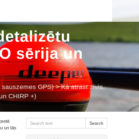
detalizētu
O sērija un
us, sauszemes GPS)
>
Kā atrast zivis,
 un CHIRP +)
rpretē
ju un tās