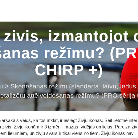
 zivis, izmantojot 
šanas režīmu? (PR
CHIRP +)
u
>
Skenēšanas režīmi (standarta, laivu, led
detalizētu attēlveidošanas režīmu? (PRO sērija
kāršākais veids, kā tos atklāt, ir ieslēgt Zivju ikonas. Šeit lietotne inte
 zivis. Zivju ikonām ir 3 izmēri - mazas, vidējas un lielas. Pareiza ziv
em lielumiem, un zivju svars ir tikai viens no tiem. Zivju ikonas nav