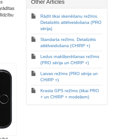
Other Articles
as
arādītas
līdzību
Rādīt tikai skenēšanu režīms.
Detalizēts attēlveidošana (PRO
sērija)
Standarta režīms. Detalizēts
attēlveidošana (CHIRP +)
Ledus makšķerēšanas režīms
(PRO sērija un CHIRP +)
Laivas režīms (PRO sērija un
CHIRP +)
Krasta GPS režīms (tikai PRO
+ un CHIRP + modeļiem)