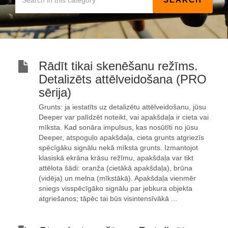
Rādīt tikai skenēšanu režīms.
Detalizēts attēlveidošana (PRO
sērija)
Grunts: ja iestatīts uz detalizētu attēlveidošanu, jūsu
Deeper var palīdzēt noteikt, vai apakšdaļa ir cieta vai
mīksta. Kad sonāra impulsus, kas nosūtīti no jūsu
Deeper, atspoguļo apakšdaļa, cieta grunts atgriezīs
spēcīgāku signālu nekā mīksta grunts. Izmantojot
klasiskā ekrāna krāsu režīmu, apakšdaļa var tikt
attēlota šādi: oranža (cietākā apakšdaļa), brūna
(vidēja) un melna (mīkstākā). Apakšdaļa vienmēr
sniegs visspēcīgāko signālu par jebkura objekta
atgriešanos; tāpēc tai būs visintensīvākā ...