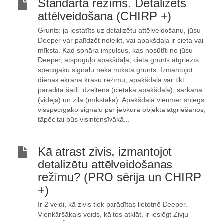
Standarta režīms. Detalizēts
attēlveidošana (CHIRP +)
Grunts: ja iestatīts uz detalizētu attēlveidošanu, jūsu
Deeper var palīdzēt noteikt, vai apakšdaļa ir cieta vai
mīksta. Kad sonāra impulsus, kas nosūtīti no jūsu
Deeper, atspoguļo apakšdaļa, cieta grunts atgriezīs
spēcīgāku signālu nekā mīksta grunts. Izmantojot
dienas ekrāna krāsu režīmu, apakšdaļa var tikt
parādīta šādi: dzeltena (cietākā apakšdaļa), sarkana
(vidēja) un zila (mīkstākā). Apakšdaļa vienmēr sniegs
visspēcīgāko signālu par jebkura objekta atgriešanos;
tāpēc tai būs visintensīvākā...
Kā atrast zivis, izmantojot
detalizētu attēlveidošanas
režīmu? (PRO sērija un CHIRP
+)
Ir 2 veidi, kā zivis tiek parādītas lietotnē Deeper.
Vienkāršākais veids, kā tos atklāt, ir ieslēgt Zivju