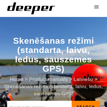
Skenēšanas režīmi
(standarta, laivu,
ledus, sauszemes
GPS)
Home
>
Product manuals
>
Latviešu
>
Skenēšanas režīmi (standarta, laivu, ledus,
sauszemes GPS)