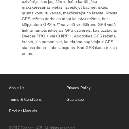
uztvērējs, kas ļauj šīm ierīcēm kartēt jūsu
makšķerēšanas vietas, izveidojot batimetriskas,
grunts kontūru kartes, makšķerējot no krasta. Krasta
GPS režīms darbojas tāpat kā laivu režīms, bet
klēpjdatora GPS režīma vietā viedtālruņu GPS vietā
tiek izmantots iekšējais GPS uztvērējs, kas uzstādīts
Deeper PRO + vai CHIRP +. Atrodoties GPS režīmā
krastā, jūs pamanīsiet, ka ekrāna augšdaļā ir GPS
statusa ikona. Labs labojums. Kad GPS ikona ir zaļa
un ne...
About Us
Privacy Policy
Terms & Conditions
Guarantee
Product Manuals
©2017 Deeper, UAB. All rights reserved.