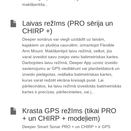
makšķerēša...
Laivas režīms (PRO sērija un
CHIRP +)
Deeper sonārus var viegli uzstādīt uz laivām,
kajakiem un pludiņa caurulēm, izmantojot Flexible
Arm Mount. Makšķerējot laivu režīmā, velkot, jūs
varat izveidot savu zvejas vietu batimetriskas kartes.
Darbojoties laivu režīmā, Deeper App uzreiz izveido
savienojumu ar GPS viedtālrunī vai planšetdatorā un
izveido pielāgotas, reāllaika batimetriskas kartes,
kuras varat redzēt ekrāna kreisajā pusē. Lai
pārliecinātos, ka laivu režīmā izveidotās batimetriskās
kartes ir precīzas, pārliecinieties, vai j...
Krasta GPS režīms (tikai PRO
+ un CHIRP + modeļiem)
Deeper Smart Sonar PRO + un CHIRP + ir GPS