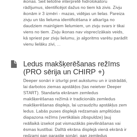
ikonas. Šeit lietotne interpretē hidrolokatoru
rādījumus, identificējot dažus no tiem kā zivis. Zivju
ikonām ir 3 izmēri - mazas, vidējas un lielas. Pareiza
zivju un tās lieluma identificēšana ir atkarīga no
daudziem mainīgiem lielumiem, un zivju svars ir tikai
viens no tiem. Zivju ikonas nav visprecīzākais veids,
kā spriest par zivju lielumu, jo algoritms varētu parādīt
vienu lielāku zivi, ...
Ledus makšķerēšanas režīms
(PRO sērija un CHIRP +)
Deeper sonāri ir izturīgi pret aukstumu un ir izstrādāti,
lai darbotos ziemas apstākļos (tas neietver Deeper
START). Standarta ekrānam zemledus
makšķerēšanas režīmā ir tradicionāls zemledus
makšķerēšanas displejs, lai uzraudzītu apstākļus zem
ledus. Labās puses displejā redzamais amplitūdas
diapazona režīms (vertikālais zibspuldze) ļauj
reāllaikā izsekot pat vismazākās pievilināšanas vai
ēsmas kustībai. Dalītā ekrāna displejā vienā ekrānā ir
redzami gan parastie sonāri, gan zemledus