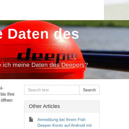
e Daten des
e ich meine Daten des Deepers?
N-
bis Ihre
 öffnen
Other Articles
Anmeldung bei Ihrem Fish
Deeper-Konto auf Android mit