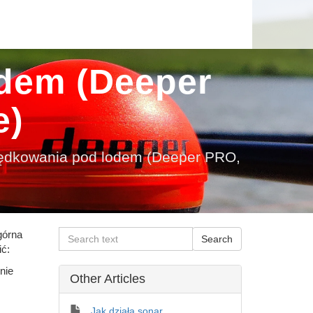
dem (Deeper
e)
ędkowania pod lodem (Deeper PRO,
górna
ć:
nie
Other Articles
Jak działa sonar