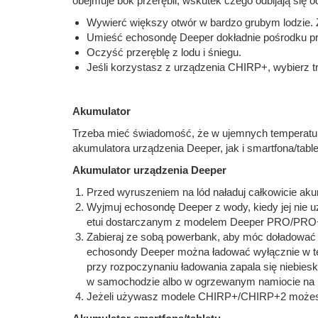
obejmuje bok przerębli, wskutek czego odbijają się 
Wywierć większy otwór w bardzo grubym lodzie. Z
Umieść echosondę Deeper dokładnie pośrodku prz
Oczyść przeręblę z lodu i śniegu.
Jeśli korzystasz z urządzenia CHIRP+, wybierz t
Akumulator
Trzeba mieć świadomość, że w ujemnych temperatura
akumulatora urządzenia Deeper, jak i smartfona/table
Akumulator urządzenia Deeper
Przed wyruszeniem na lód naładuj całkowicie aku
Wyjmuj echosondę Deeper z wody, kiedy jej nie uż
etui dostarczanym z modelem Deeper PRO/PRO+
Zabieraj ze sobą powerbank, aby móc doładować 
echosondy Deeper można ładować wyłącznie w tem
przy rozpoczynaniu ładowania zapala się niebie
w samochodzie albo w ogrzewanym namiocie na 
Jeżeli używasz modele CHIRP+/CHIRP+2 możesz w