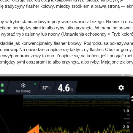
 się tradycyjny flasher kołowy, między środkiem a prawą stroną — ek
ny w trybie standardowym przy wędkowaniu z brzegu. Niebieski obsz
tlane pomiędzy nimi to albo ryby, albo przynęta. W menu po prawej 
y wybrać tryb dzienny lub nocny (Ustawienia echosondy > Tryb kolor
kładnie jak konwencjonalny flasher kołowy. Pośrodku są pokazywan
chniowej. Na obwodzie znajduje się faktyczny flasher. Obszar górny
ązowy/pomarańczowy to dno. Znajduje się na końcu, jeśli przyjąć ruc
iędzy tymi obszarami to albo przynęta, albo ryby. Mają one zielony