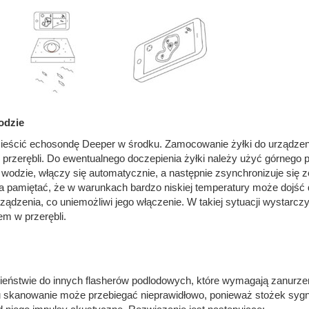
odzie
mieścić echosondę Deeper w środku. Zamocowanie żyłki do urządzen
z przerębli. Do ewentualnego doczepienia żyłki należy użyć górnego 
wodzie, włączy się automatycznie, a następnie zsynchronizuje się z
 pamiętać, że w warunkach bardzo niskiej temperatury może dojść 
dzenia, co uniemożliwi jego włączenie. W takiej sytuacji wystarcz
em w przerębli.
eństwie do innych flasherów podlodowych, które wymagają zanurzen
u skanowanie może przebiegać nieprawidłowo, ponieważ stożek sygn