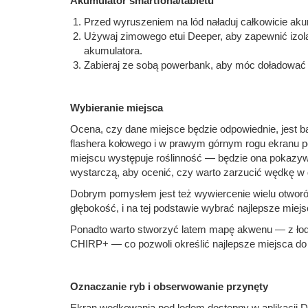
Akumulator smartfona/tabletu
Przed wyruszeniem na lód naładuj całkowicie akum
Używaj zimowego etui Deeper, aby zapewnić izola
akumulatora.
Zabieraj ze sobą powerbank, aby móc doładować 
Wybieranie miejsca
Ocena, czy dane miejsce będzie odpowiednie, jest 
flashera kołowego i w prawym górnym rogu ekranu p
miejscu występuje roślinność — będzie ona pokazyw
wystarczą, aby ocenić, czy warto zarzucić wędkę w
Dobrym pomysłem jest też wywiercenie wielu otworó
głębokość, i na tej podstawie wybrać najlepsze miejs
Ponadto warto stworzyć latem mapę akwenu — z łod
CHIRP+ — co pozwoli określić najlepsze miejsca d
Oznaczanie ryb i obserwowanie przynęty
Ekran wędkowania pod lodem dostępny w aplikacji Dee