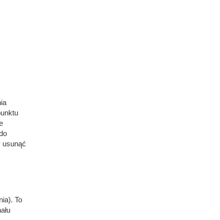
ia
punktu
e
do
y usunąć
ia). To
ału