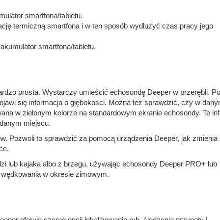
ulator smartfona/tabletu.
cję termiczną smartfona i w ten sposób wydłużyć czas pracy jego
akumulator smartfona/tabletu.
bardzo prosta. Wystarczy umieścić echosondę Deeper w przerębli. P
ojawi się informacja o głębokości. Można też sprawdzić, czy w dan
ana w zielonym kolorze na standardowym ekranie echosondy. Te in
 danym miejscu.
w. Pozwoli to sprawdzić za pomocą urządzenia Deeper, jak zmienia 
ce.
zi lub kajaka albo z brzegu, używając echosondy Deeper PRO+ lub
o wędkowania w okresie zimowym.
per oferuje szereg opcji lokalizowania ryb, śledzenia przynęty i