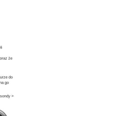
li
 oraz że
urze do
na go
osondy >