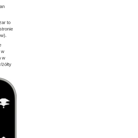
ran
ar to
stronie
ów).
e
, w
h w
/żółty