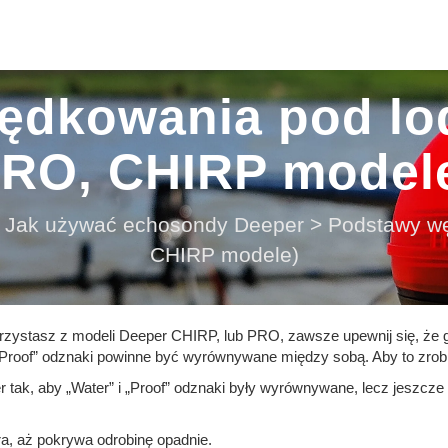
ędkowania pod lo
RO, CHIRP model
Jak używać echosondy Deeper
>
Podstawy w
CHIRP modele)
orzystasz z modeli Deeper CHIRP, lub PRO, zawsze upewnij się, że 
Proof” odznaki powinne być wyrównywane między sobą. Aby to zrobi
ak, aby „Water” i „Proof” odznaki były wyrównywane, lecz jeszcze 
ra, aż pokrywa odrobinę opadnie.