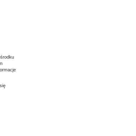
ośrodku
ym
formacje
się