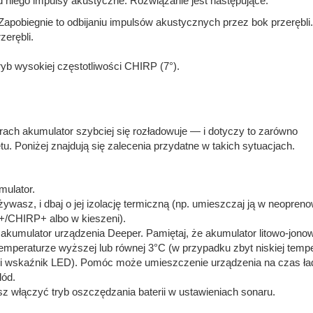
od niego impulsy akustyczne. Rozwiązanie jest następujące:
apobiegnie to odbijaniu impulsów akustycznych przez bok przerębli.
erębli.
ryb wysokiej częstotliwości CHIRP (7°).
ch akumulator szybciej się rozładowuje — i dotyczy to zarówno
tu. Poniżej znajdują się zalecenia przydatne w takich sytuacjach.
mulator.
ywasz, i dbaj o jej izolację termiczną (np. umieszczaj ją w neopre
/CHIRP+ albo w kieszeni).
akumulator urządzenia Deeper. Pamiętaj, że akumulator litowo-jono
peraturze wyższej lub równej 3°C (w przypadku zbyt niskiej tempe
ski wskaźnik LED). Pomóc może umieszczenie urządzenia na czas ł
lód.
łączyć tryb oszczędzania baterii w ustawieniach sonaru.