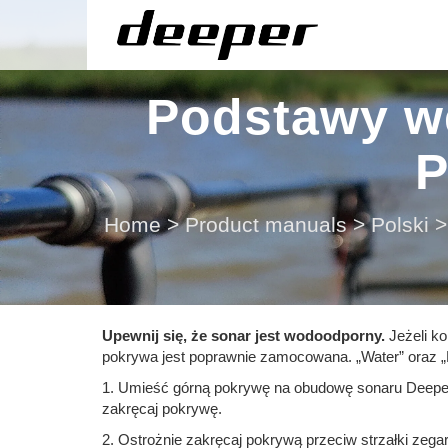
Podstawy w
P
Home
>
Product manuals
>
Polski
>
Upewnij się, że sonar jest wodoodporny.
Jeżeli k
pokrywa jest poprawnie zamocowana. „Water” oraz „
1. Umieść górną pokrywę na obudowę sonaru Deeper t
zakręcaj pokrywę.
2. Ostrożnie zakręcaj pokrywą przeciw strzałki zega