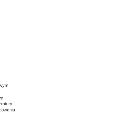
nowym
wy
ratury
adowania