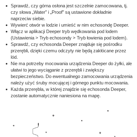
Sprawdź, czy górna osłona jest szczelnie zamocowana, tj.
czy słowa „Water” i „Proof” są ustawione dokładnie
naprzeciw siebie.
Wywierć otwór w lodzie i umieść w nim echosondę Deeper.
Włącz w aplikacji Deeper tryb wędkowania pod lodem
(Ustawienia > Tryb echosondy > Tryb łowienia pod lodem).
Sprawdź, czy echosonda Deeper znajduje się pośrodku
przerębli, dzięki czemu odczyty nie będą zakłócane przez
lód.
Nie ma potrzeby mocowania urządzenia Deeper do żyłki, ale
ułatwi to jego wyciąganie z przerębli i zwiększy
bezpieczeństwo. Do ewentualnego zamocowania urządzenia
należy użyć śruby mocującej i górnego punktu mocowania.
Każda przerębla, w której znajdzie się echosonda Deeper,
zostanie automatycznie naniesiona na mapę.