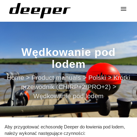
Wędkowanie pod
lodem
Home
>
Product manuals
>
Polski
>
Krótki
przewodnik (CHIRP+2/PRO+2)
>
Wędkowanie pod lodem
Aby przygotować echosondę Deeper do łowienia pod lodem,
należy wykonać następujące czynności: