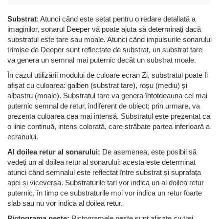
Substrat
: Atunci când este setat pentru o redare detaliată a
imaginilor, sonarul Deeper vă poate ajuta să determinați dacă
substratul este tare sau moale. Atunci când impulsurile sonarului
trimise de Deeper sunt reflectate de substrat, un substrat tare
va genera un semnal mai puternic decât un substrat moale.
În cazul utilizării modului de culoare ecran Zi, substratul poate fi
afișat cu culoarea: galben (substrat tare), roșu (mediu) și
albastru (moale). Substratul tare va genera întotdeauna cel mai
puternic semnal de retur, indiferent de obiect; prin urmare, va
prezenta culoarea cea mai intensă. Substratul este prezentat ca
o linie continuă, intens colorată, care străbate partea inferioară a
ecranului.
Al doilea retur al sonarului:
De asemenea, este posibil să
vedeți un al doilea retur al sonarului: acesta este determinat
atunci când semnalul este reflectat între substrat și suprafața
apei și viceversa. Substraturile tari vor indica un al doilea retur
puternic, în timp ce substraturile moi vor indica un retur foarte
slab sau nu vor indica al doilea retur.
Pictograma pește:
Pictogramele pește sunt afișate cu trei