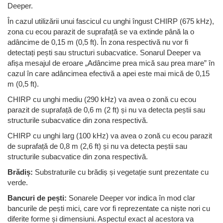
Deeper.
În cazul utilizării unui fascicul cu unghi îngust CHIRP (675 kHz),
zona cu ecou parazit de suprafață se va extinde până la o
adâncime de 0,15 m (0,5 ft). În zona respectivă nu vor fi
detectați pești sau structuri subacvatice. Sonarul Deeper va
afișa mesajul de eroare „Adâncime prea mică sau prea mare” în
cazul în care adâncimea efectivă a apei este mai mică de 0,15
m (0,5 ft).
CHIRP cu unghi mediu (290 kHz) va avea o zonă cu ecou
parazit de suprafață de 0,6 m (2 ft) și nu va detecta peștii sau
structurile subacvatice din zona respectivă.
CHIRP cu unghi larg (100 kHz) va avea o zonă cu ecou parazit
de suprafață de 0,8 m (2,6 ft) și nu va detecta peștii sau
structurile subacvatice din zona respectivă.
Brădiș:
Substraturile cu brădiș și vegetație sunt prezentate cu
verde.
Bancuri de pești:
Sonarele Deeper vor indica în mod clar
bancurile de pești mici, care vor fi reprezentate ca niște nori cu
diferite forme și dimensiuni. Aspectul exact al acestora va