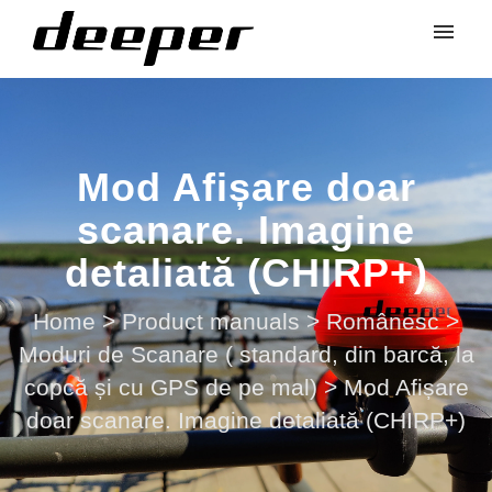
Mod Afișare doar
scanare. Imagine
detaliată (CHIRP+)
Home
>
Product manuals
>
Românesc
>
Moduri de Scanare ( standard, din barcă, la
copcă și cu GPS de pe mal)
>
Mod Afișare
doar scanare. Imagine detaliată (CHIRP+)