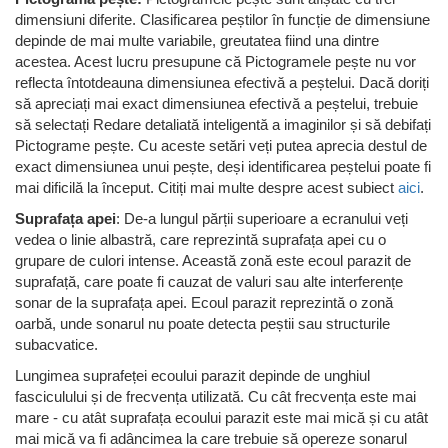
dimensiuni diferite. Clasificarea peștilor în funcție de dimensiune
depinde de mai multe variabile, greutatea fiind una dintre
acestea. Acest lucru presupune că Pictogramele pește nu vor
reflecta întotdeauna dimensiunea efectivă a peștelui. Dacă doriți
să apreciați mai exact dimensiunea efectivă a peștelui, trebuie
să selectați Redare detaliată inteligentă a imaginilor și să debifați
Pictograme pește. Cu aceste setări veți putea aprecia destul de
exact dimensiunea unui pește, deși identificarea peștelui poate fi
mai dificilă la început. Citiți mai multe despre acest subiect
aici
.
Suprafața apei
: De-a lungul părții superioare a ecranului veți
vedea o linie albastră, care reprezintă suprafața apei cu o
grupare de culori intense. Această zonă este ecoul parazit de
suprafață, care poate fi cauzat de valuri sau alte interferențe
sonar de la suprafața apei. Ecoul parazit reprezintă o zonă
oarbă, unde sonarul nu poate detecta peștii sau structurile
subacvatice.
Lungimea suprafeței ecoului parazit depinde de unghiul
fasciculului și de frecvența utilizată. Cu cât frecvența este mai
mare - cu atât suprafața ecoului parazit este mai mică și cu atât
mai mică va fi adâncimea la care trebuie să opereze sonarul