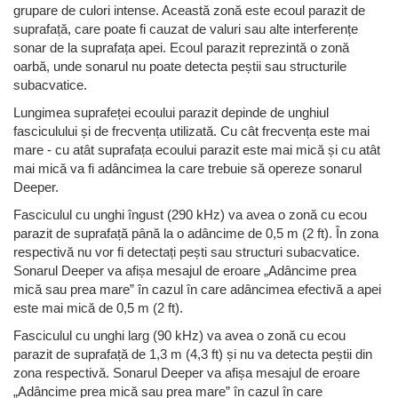
grupare de culori intense. Această zonă este ecoul parazit de
suprafață, care poate fi cauzat de valuri sau alte interferențe
sonar de la suprafața apei. Ecoul parazit reprezintă o zonă
oarbă, unde sonarul nu poate detecta peștii sau structurile
subacvatice.
Lungimea suprafeței ecoului parazit depinde de unghiul
fasciculului și de frecvența utilizată. Cu cât frecvența este mai
mare - cu atât suprafața ecoului parazit este mai mică și cu atât
mai mică va fi adâncimea la care trebuie să opereze sonarul
Deeper.
Fasciculul cu unghi îngust (290 kHz) va avea o zonă cu ecou
parazit de suprafață până la o adâncime de 0,5 m (2 ft). În zona
respectivă nu vor fi detectați pești sau structuri subacvatice.
Sonarul Deeper va afișa mesajul de eroare „Adâncime prea
mică sau prea mare” în cazul în care adâncimea efectivă a apei
este mai mică de 0,5 m (2 ft).
Fasciculul cu unghi larg (90 kHz) va avea o zonă cu ecou
parazit de suprafață de 1,3 m (4,3 ft) și nu va detecta peștii din
zona respectivă. Sonarul Deeper va afișa mesajul de eroare
„Adâncime prea mică sau prea mare” în cazul în care