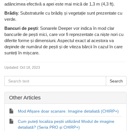
adâncimea efectivă a apei este mai mică de 1,3 m (4,3 ft).
Brădiș
: Substraturile cu brădiș și vegetație sunt prezentate cu
verde.
Bancuri de pești
: Sonarele Deeper vor indica în mod clar
bancurile de pești mici, care vor fi reprezentate ca niște nori cu
diferite forme și dimensiuni. Aspectul exact al acestora va
depinde de numărul de pești și de viteza bărcii în cazul în care
sunteți în mișcare.
Updated:
Oct 18, 2023
Other Articles
Mod Afișare doar scanare. Imagine detaliată (CHIRP+)
Cum puteți localiza peștii utilizând Modul de imagine
detaliată? (Seria PRO și CHIRP+)