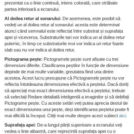
prezentat ca o linie continuă, intens colorată, care străbate
partea inferioară a ecranului.
Al doilea retur al sonarului:
De asemenea, este posibil să
vedeți un al doilea retur al sonarului: acesta este determinat
atunci când semnalul este reflectat între substrat și suprafața
apei și viceversa. Substraturile tari vor indica un al doilea retur
puternic, în timp ce substraturile moi vor indica un retur foarte
slab sau nu vor indica al doilea retur.
Pictograma pește:
Pictogramele pește sunt afișate cu trei
dimensiuni diferite. Clasificarea peștilor în funcție de dimensiune
depinde de mai multe variabile, greutatea fiind una dintre
acestea. Acest lucru presupune că Pictogramele pește nu vor
reflecta întotdeauna dimensiunea efectivă a peștelui. Dacă doriți
să apreciați mai exact dimensiunea efectivă a peștelui, trebuie
să selectați Redare detaliată inteligentă a imaginilor și să debifați
Pictograme pește. Cu aceste setări veți putea aprecia destul de
exact dimensiunea unui pește, deși identificarea peștelui poate fi
mai dificilă la început. Citiți mai multe despre acest subiect
aici
.
Suprafața apei
: De-a lungul părții superioare a ecranului veți
vedea o linie albastră, care reprezintă suprafața apei cu o