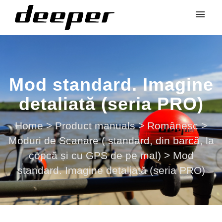
Mod standard. Imagine
detaliată (seria PRO)
Home
>
Product manuals
>
Românesc
>
Moduri de Scanare ( standard, din barcă, la
copcă și cu GPS de pe mal)
>
Mod
standard. Imagine detaliată (seria PRO)