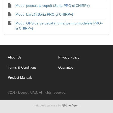
Modul pescuit la copcă (Seria PRO și CHIRP+)
Modul barcă (Seria PRO și CHIRP+)
Modul GPS de pe uscat (numai pentru modelele PRO+
și CHIRP+)
About Us
Privacy Policy
Terms & Conditions
Guarantee
Product Manuals
©2017 Deeper, UAB. All rights reserved.
Help desk software by
LiveAgent