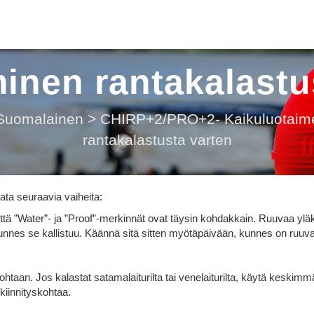
minen rantakalastu
Suomalainen
>
CHIRP+2/PRO+2- Kaikuluotaim
rantakalastusta varten
ta seuraavia vaiheita:
 että ”Water”- ja ”Proof”-merkinnät ovat täysin kohdakkain. Ruuvaa ylä
kunnes se kallistuu. Käännä sitä sitten myötäpäivään, kunnes on ruuva
ohtaan. Jos kalastat satamalaiturilta tai venelaiturilta, käytä keskimm
 kiinnityskohtaa.