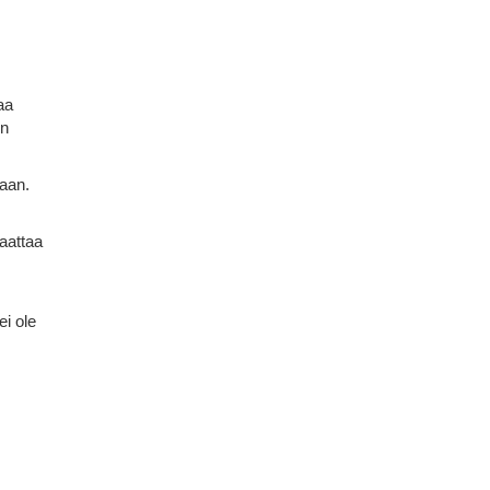
aa
en
paan.
saattaa
ei ole