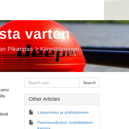
sta varten
en Pikaopas
>
Kiinnittäminen
kansi
ttu
Other Articles
Lataaminen ja yhdistäminen
äistä
Parinmuodostus mobiililaitteen
kanssa