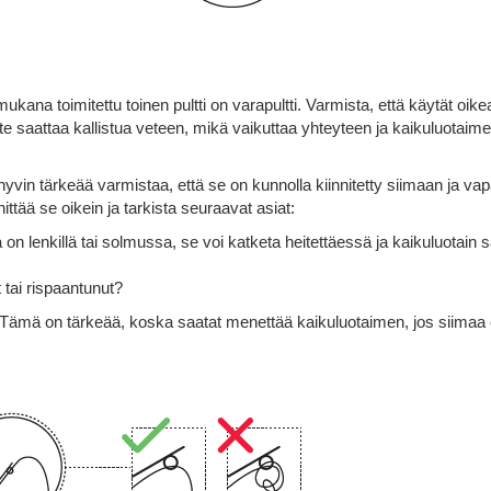
ukana toimitettu toinen pultti on varapultti. Varmista, että käytät oike
ite saattaa kallistua veteen, mikä vaikuttaa yhteyteen ja kaikuluotaim
vin tärkeää varmistaa, että se on kunnolla kiinnitetty siimaan ja va
ttää se oikein ja tarkista seuraavat asiat:
on lenkillä tai solmussa, se voi katketa heitettäessä ja kaikuluotain 
 tai rispaantunut?
n? Tämä on tärkeää, koska saatat menettää kaikuluotaimen, jos siimaa 