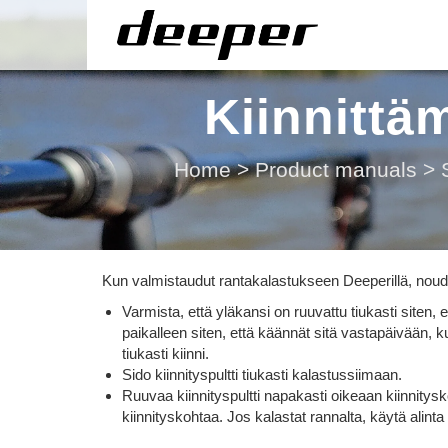
Kiinnittä
Home
>
Product manuals
>
Kun valmistaudut rantakalastukseen Deeperillä, nouda
Varmista, että yläkansi on ruuvattu tiukasti siten,
paikalleen siten, että käännät sitä vastapäivään, 
tiukasti kiinni.
Sido kiinnityspultti tiukasti kalastussiimaan.
Ruuvaa kiinnityspultti napakasti oikeaan kiinnitysk
kiinnityskohtaa. Jos kalastat rannalta, käytä alinta