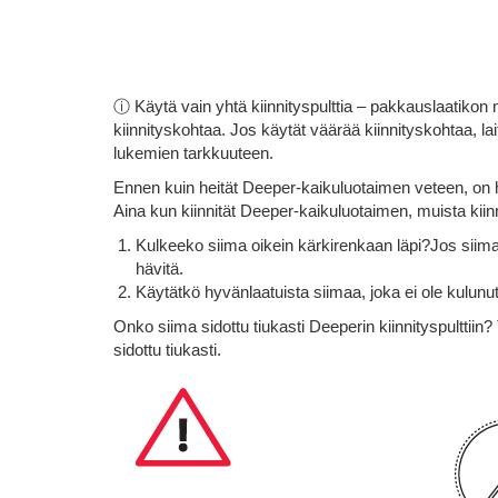
ⓘ Käytä vain yhtä kiinnityspulttia – pakkauslaatikon m
kiinnityskohtaa. Jos käytät väärää kiinnityskohtaa, la
lukemien tarkkuuteen.
Ennen kuin heität Deeper-kaikuluotaimen veteen, on hy
Aina kun kiinnität Deeper-kaikuluotaimen, muista kiinni
Kulkeeko siima oikein kärkirenkaan läpi?Jos siima 
hävitä.
Käytätkö hyvänlaatuista siimaa, joka ei ole kulunut
Onko siima sidottu tiukasti Deeperin kiinnityspulttii
sidottu tiukasti.