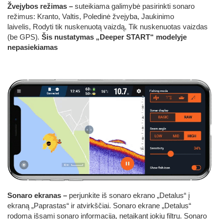
Žvejybos režimas –
suteikiama galimybė pasirinkti sonaro
režimus: Kranto, Valtis, Poledinė žvejyba, Jaukinimo
laivelis, Rodyti tik nuskenuotą vaizdą, Tik nuskenuotas vaizdas
(be GPS)
.
Šis nustatymas „Deeper START“ modelyje
nepasiekiamas
Sonaro ekranas –
perjunkite iš sonaro ekrano „Detalus“ į
ekraną „Paprastas“ ir atvirkščiai. Sonaro ekrane „Detalus“
rodoma išsami sonaro informacija, netaikant jokių filtrų. Sonaro