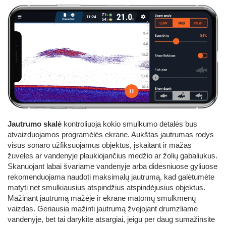
Jautrumo skalė
kontroliuoja kokio smulkumo detalės bus
atvaizduojamos programėlės ekrane. Aukštas jautrumas rodys
visus sonaro užfiksuojamus objektus, įskaitant ir mažas
žuveles ar vandenyje plaukiojančius medžio ar žolių gabaliukus.
Skanuojant labai švariame vandenyje arba didesniuose gyliuose
rekomenduojama naudoti maksimalų jautrumą, kad galėtumėte
matyti net smulkiausius atspindžius atspindėjusius objektus.
Mažinant jautrumą mažėje ir ekrane matomų smulkmenų
vaizdas. Geriausia mažinti jautrumą žvejojant drumzliame
vandenyje, bet tai darykite atsargiai, jeigu per daug sumažinsite