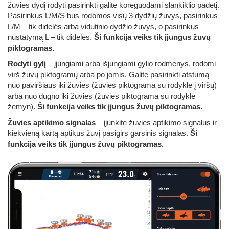
žuvies dydį rodyti pasirinkti galite koreguodami slankiklio padėtį.
Pasirinkus L/M/S bus rodomos visų 3 dydžių žuvys, pasirinkus
L/M – tik didelės arba vidutinio dydžio žuvys, o pasirinkus
nustatymą L – tik didelės.
Ši funkcija veiks tik įjungus žuvų
piktogramas.
Rodyti gylį
– įjungiami arba išjungiami gylio rodmenys, rodomi
virš žuvų piktogramų arba po jomis. Galite pasirinkti atstumą
nuo paviršiaus iki žuvies (žuvies piktograma su rodykle į viršų)
arba nuo dugno iki žuvies (žuvies piktograma su rodykle
žemyn).
Ši funkcija veiks tik įjungus žuvų piktogramas.
Žuvies aptikimo signalas
– įjunkite žuvies aptikimo signalus ir
kiekvieną kartą aptikus žuvį pasigirs garsinis signalas.
Ši
funkcija veiks tik įjungus žuvų piktogramas.