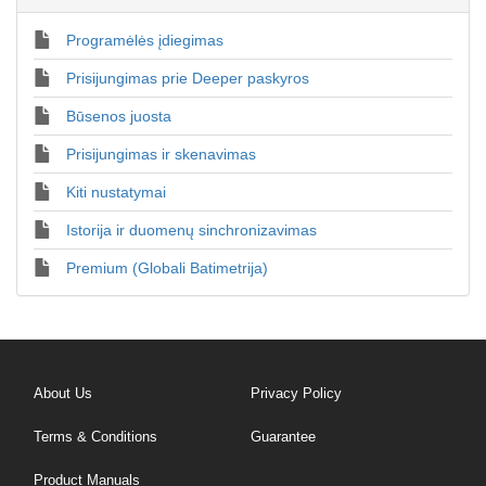
Programėlės įdiegimas
Prisijungimas prie Deeper paskyros
Būsenos juosta
Prisijungimas ir skenavimas
Kiti nustatymai
Istorija ir duomenų sinchronizavimas
Premium (Globali Batimetrija)
About Us
Privacy Policy
Terms & Conditions
Guarantee
Product Manuals