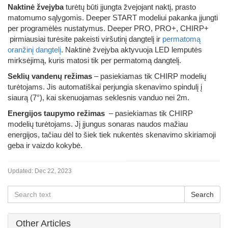
Naktinė žvejyba
turėtų būti įjungta žvejojant naktį, prasto
matomumo sąlygomis. Deeper START modeliui pakanka įjungti
per programėlės nustatymus. Deeper PRO, PRO+, CHIRP+
pirmiausiai turėsite pakeisti viršutinį dangtelį ir
permatomą
oranžinį dangtelį
. Naktinė žvejyba aktyvuoja LED lemputės
mirksėjimą, kuris matosi tik per permatomą dangtelį.
Seklių vandenų režimas
– pasiekiamas tik CHIRP modelių
turėtojams. Jis automatiškai perjungia skenavimo spindulį į
siaurą (7°), kai skenuojamas seklesnis vanduo nei 2m.
Energijos taupymo režimas
– pasiekiamas tik CHIRP
modelių turėtojams. Jį įjungus sonaras naudos mažiau
energijos, tačiau dėl to šiek tiek nukentės skenavimo skiriamoji
geba ir vaizdo kokybė.
Updated:
Dec 22, 2023
Other Articles