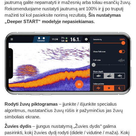
jautrumą galite nepamatyti ir mažesnių arba toliau esančių žuvų.
Rekomenduojame nustatyti jautrumą ant 100% ir jį po truputį
mažinti tol kol pasieksite norimą rezultatą.
Šis nustatymas
„Deeper START“ modelyje nepasiekiamas.
Rodyti žuvų piktogramas
– įjunkite / išjunkite specialius
algoritmus, nustatančius žuvų rūšis ir pažyminčius jas žuvų
simboliais ekrane.
Žuvies dydis
– įjungus nustatymą „Žuvies dydis“ galima
pasirinkti, kokį žuvies dydį rodyti (didelė / vidutinė / maža). Kokį