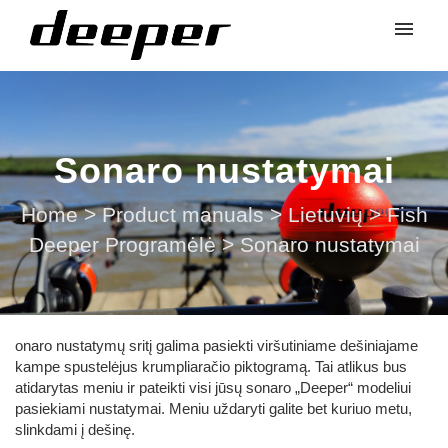
Sonaro nustatymai
Home
>
Product manuals
>
Lietuvių
>
Fish
Deeper Programėlė
>
Sonaro nustatymai
onaro nustatymų sritį galima pasiekti viršutiniame dešiniajame
kampe spustelėjus krumpliaračio piktogramą. Tai atlikus bus
atidarytas meniu ir pateikti visi jūsų sonaro „Deeper“ modeliui
pasiekiami nustatymai. Meniu uždaryti galite bet kuriuo metu,
slinkdami į dešinę.