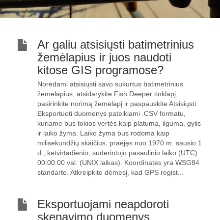
Ar galiu atsisiųsti batimetrinius
žemėlapius ir juos naudoti
kitose GIS programose?
Norėdami atsisiųsti savo sukurtus batimetrinius
žemėlapius, atsidarykite Fish Deeper tinklapį,
pasirinkite norimą žemėlapį ir paspauskite Atsisiųsti:
Eksportuoti duomenys pateikiami .CSV formatu,
kuriame bus tokios vertės kaip platuma, ilguma, gylis
ir laiko žyma. Laiko žyma bus rodoma kaip
milisekundžių skaičius, praėjęs nuo 1970 m. sausio 1
d., ketvirtadienio, suderintojo pasaulinio laiko (UTC)
00:00:00 val. (UNIX laikas). Koordinatės yra WSG84
standarto. Atkreipkite dėmesį, kad GPS regist...
Eksportuojami neapdoroti
skenavimo duomenys