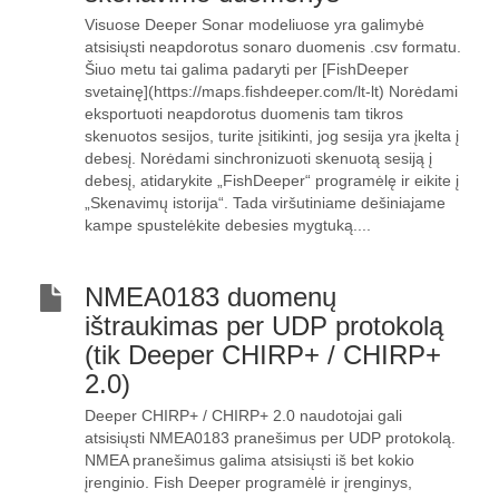
Visuose Deeper Sonar modeliuose yra galimybė
atsisiųsti neapdorotus sonaro duomenis .csv formatu.
Šiuo metu tai galima padaryti per [FishDeeper
svetainę](https://maps.fishdeeper.com/lt-lt) Norėdami
eksportuoti neapdorotus duomenis tam tikros
skenuotos sesijos, turite įsitikinti, jog sesija yra įkelta į
debesį. Norėdami sinchronizuoti skenuotą sesiją į
debesį, atidarykite „FishDeeper“ programėlę ir eikite į
„Skenavimų istorija“. Tada viršutiniame dešiniajame
kampe spustelėkite debesies mygtuką....
NMEA0183 duomenų
ištraukimas per UDP protokolą
(tik Deeper CHIRP+ / CHIRP+
2.0)
Deeper CHIRP+ / CHIRP+ 2.0 naudotojai gali
atsisiųsti NMEA0183 pranešimus per UDP protokolą.
NMEA pranešimus galima atsisiųsti iš bet kokio
įrenginio. Fish Deeper programėlė ir įrenginys,