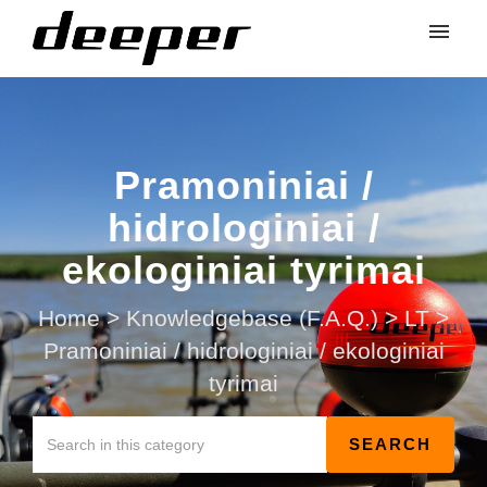
Pramoniniai /
hidrologiniai /
ekologiniai tyrimai
Home
>
Knowledgebase (F.A.Q.)
>
LT
>
Pramoniniai / hidrologiniai / ekologiniai
tyrimai