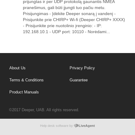
prijungtas ir per UDP protokolą gaunantis NMEA
pranešimus, gali būti įjungti tuo pačiu metu.
Prisijungimas - Įdėkite Deeper sonarą į vandenį -
Prisijunkite prie CHIRP+ Wi-fi (Deeper CHIRP+ XXXX)
- Prisijunkite prie nuotolinio įrenginio: - IP:
192.168.10.1 - UDP port: 10110 - Norėdami...
About Us
Privacy Policy
Terms & Conditions
Guarantee
Product Manuals
©2017 Deeper, UAB. All rights reserved.
Help desk software by
LiveAgent