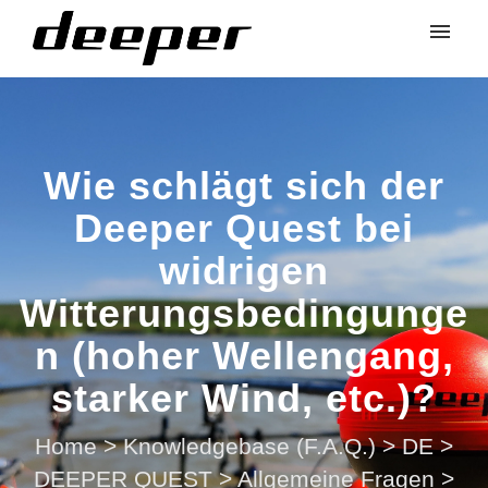
Wie schlägt sich der
Deeper Quest bei
widrigen
Witterungsbedingunge
n (hoher Wellengang,
starker Wind, etc.)?
Home
>
Knowledgebase (F.A.Q.)
>
DE
>
DEEPER QUEST
>
Allgemeine Fragen
>