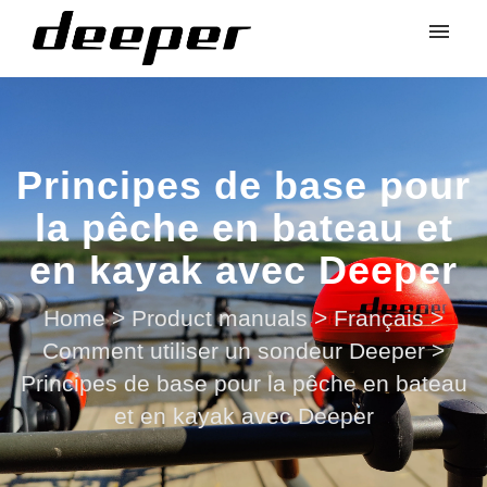
Principes de base pour
la pêche en bateau et
en kayak avec Deeper
Home
>
Product manuals
>
Français
>
Comment utiliser un sondeur Deeper
>
Principes de base pour la pêche en bateau
et en kayak avec Deeper