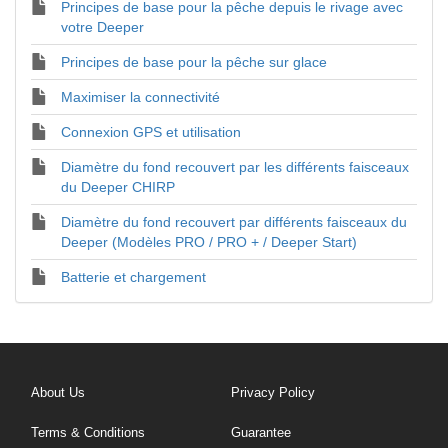
Principes de base pour la pêche depuis le rivage avec
votre Deeper
Principes de base pour la pêche sur glace
Maximiser la connectivité
Connexion GPS et utilisation
Diamètre du fond recouvert par les différents faisceaux
du Deeper CHIRP
Diamètre du fond recouvert par différents faisceaux du
Deeper (Modèles PRO / PRO + / Deeper Start)
Batterie et chargement
About Us
Privacy Policy
Terms & Conditions
Guarantee