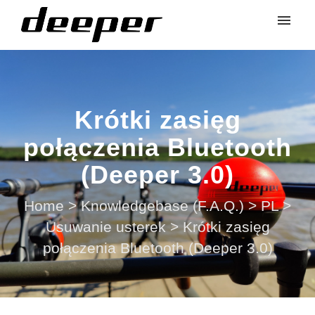
Krótki zasięg
połączenia Bluetooth
(Deeper 3.0)
Home
>
Knowledgebase (F.A.Q.)
>
PL
>
Usuwanie usterek
>
Krótki zasięg
połączenia Bluetooth (Deeper 3.0)