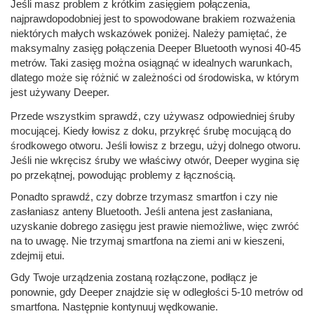
Jeśli masz problem z krótkim zasięgiem połączenia,
najprawdopodobniej jest to spowodowane brakiem rozważenia
niektórych małych wskazówek poniżej. Należy pamiętać, że
maksymalny zasięg połączenia Deeper Bluetooth wynosi 40-45
metrów. Taki zasięg można osiągnąć w idealnych warunkach,
dlatego może się różnić w zależności od środowiska, w którym
jest używany Deeper.
Przede wszystkim sprawdź, czy używasz odpowiedniej śruby
mocującej. Kiedy łowisz z doku, przykręć śrubę mocującą do
środkowego otworu. Jeśli łowisz z brzegu, użyj dolnego otworu.
Jeśli nie wkręcisz śruby we właściwy otwór, Deeper wygina się
po przekątnej, powodując problemy z łącznością.
Ponadto sprawdź, czy dobrze trzymasz smartfon i czy nie
zasłaniasz anteny Bluetooth. Jeśli antena jest zasłaniana,
uzyskanie dobrego zasięgu jest prawie niemożliwe, więc zwróć
na to uwagę. Nie trzymaj smartfona na ziemi ani w kieszeni,
zdejmij etui.
Gdy Twoje urządzenia zostaną rozłączone, podłącz je
ponownie, gdy Deeper znajdzie się w odległości 5-10 metrów od
smartfona. Następnie kontynuuj wędkowanie.