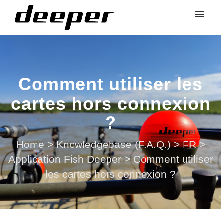
Comment utiliser les
cartes hors connexion
?
Home
>
Knowledgebase (F.A.Q.)
>
FR
>
Application Fish Deeper
>
Comment utiliser
les cartes hors connexion ?