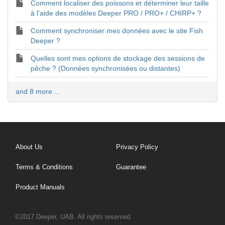
Comment localiser des poissons et déterminer leur taille
à l'aide des modèles Deeper PRO / PRO+ / CHIRP+ ?
Comment synchroniser mes données avec le site Fish
Deeper ?
Quelles sont mes options de stockage des sessions de
pêche ? (Données synchronisées ou distantes)
and 8 more ...
About Us
Privacy Policy
Terms & Conditions
Guarantee
Product Manuals
©2017 Deeper, UAB. All rights reserved.