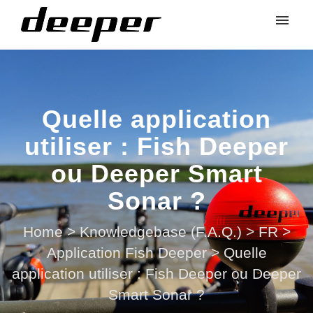
Quelle application
utiliser : Fish Deeper
ou Deeper Smart
Sonar ?
Home
>
Knowledgebase (F.A.Q.)
>
FR
>
Application Fish Deeper
>
Quelle
application utiliser : Fish Deeper ou Deeper
Smart Sonar ?