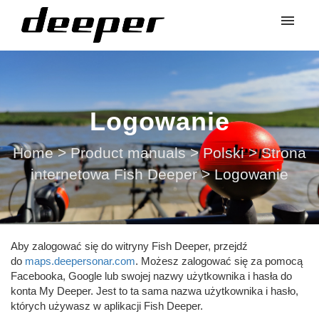
Logowanie
Home
>
Product manuals
>
Polski
>
Strona
internetowa Fish Deeper
>
Logowanie
Aby zalogować się do witryny Fish Deeper, przejdź
do
maps.deepersonar.com
. Możesz zalogować się za pomocą
Facebooka, Google lub swojej nazwy użytkownika i hasła do
konta My Deeper. Jest to ta sama nazwa użytkownika i hasło,
których używasz w aplikacji Fish Deeper.