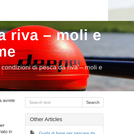
a riva – moli e
ume
i condizioni di pesca da riva – moli e
Ma avrete
Other Articles
per
nato in
Guida di base per pescare da