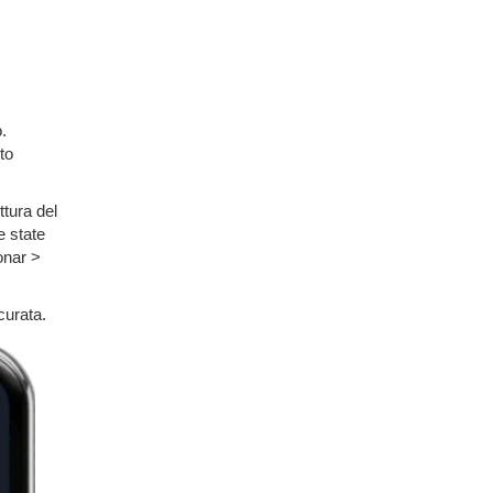
.
to
ttura del
e state
onar >
curata.