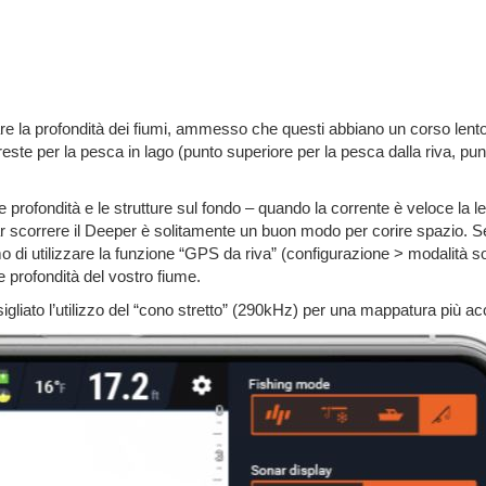
re la profondità dei fiumi, ammesso che questi abbiano un corso lento
reste per la pesca in lago (punto superiore per la pesca dalla riva, pun
e profondità e le strutture sul fondo – quando la corrente è veloce la le
 far scorrere il Deeper è solitamente un buon modo per corire spazio. S
i utilizzare la funzione “GPS da riva” (configurazione > modalità s
 profondità del vostro fiume.
iato l’utilizzo del “cono stretto” (290kHz) per una mappatura più ac