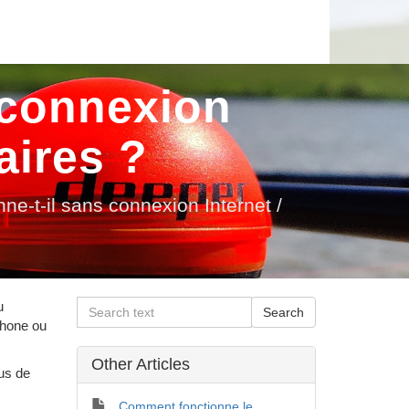
 connexion
aires ?
ne-t-il sans connexion Internet /
u
tphone ou
Other Articles
ous de
Comment fonctionne le