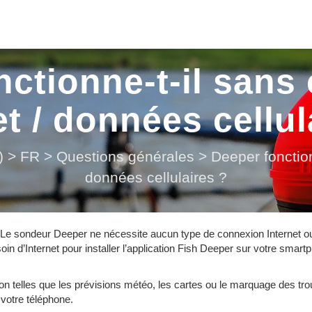
nctionne-t-il sans
et / données cellul
)
>
FR
>
Questions générales
>
Deeper fonction
données cellulaires ?
. Le sondeur Deeper ne nécessite aucun type de connexion Internet o
soin d’Internet pour installer l’application Fish Deeper sur votre smar
tion telles que les prévisions météo, les cartes ou le marquage des tr
votre téléphone.