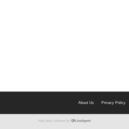
About Us
Privacy Policy
Help desk software by
LiveAgent