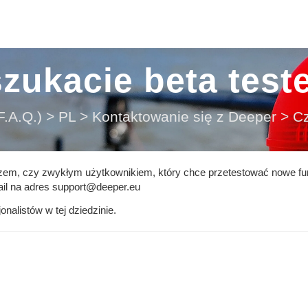
szukacie beta test
.A.Q.)
>
PL
>
Kontaktowanie się z Deeper
>
Cz
zem, czy zwykłym użytkownikiem, który chce przetestować nowe fu
ail na adres support@deeper.eu
nalistów w tej dziedzinie.