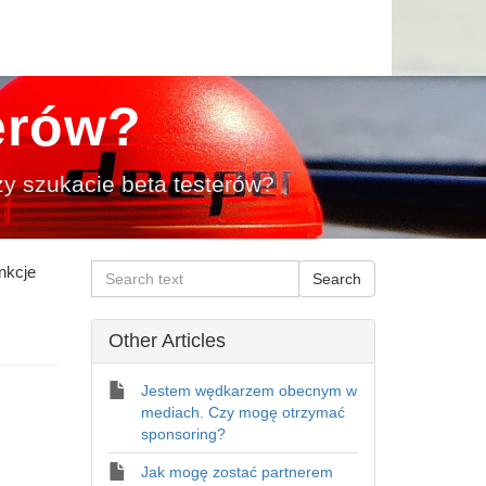
erów?
y szukacie beta testerów?
nkcje
Other Articles
Jestem wędkarzem obecnym w
mediach. Czy mogę otrzymać
sponsoring?
Jak mogę zostać partnerem