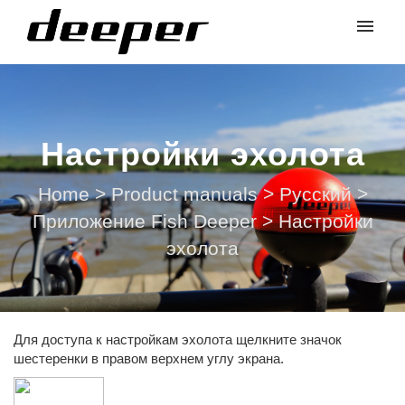
Настройки эхолота
Home
>
Product manuals
>
Русский
>
Приложение Fish Deeper
>
Настройки
эхолота
Для доступа к настройкам эхолота щелкните значок
шестеренки в правом верхнем углу экрана.