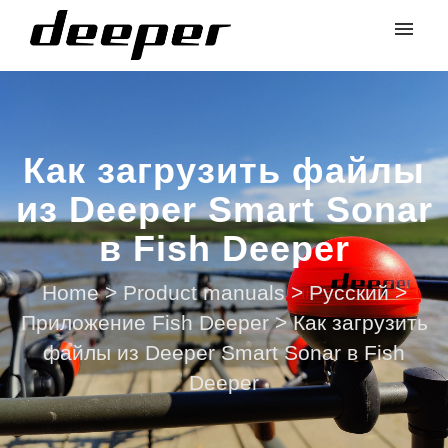
Как загрузить файлы
из Deeper Smart Sonar
в Fish Deeper
Home
>
Product manuals
>
Русский
>
Приложение Fish Deeper
>
Как загрузить
файлы из Deeper Smart Sonar в Fish
Deeper