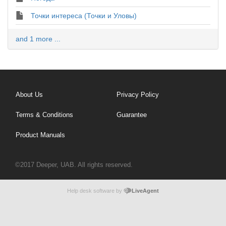
Точки интереса (Точки и Уловы)
and 1 more ...
About Us
Privacy Policy
Terms & Conditions
Guarantee
Product Manuals
©2017 Deeper, UAB. All rights reserved.
Help desk software by
LiveAgent