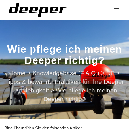
Wie pflege ich meinen
Deeper richtig?
Home
>
Knowledgebase (F.A.Q.)
>
DE
>
Tipps & bewährte Praktiken für Ihre Deeper
Langlebigkeit
>
Wie pflege ich meinen
Deeper richtig?
Bitte überprüfen Sie den folgenden Artikel: