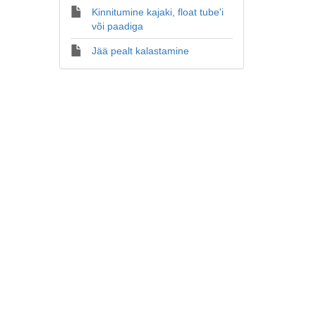
Kinnitumine kajaki, float tube'i
või paadiga
Jää pealt kalastamine