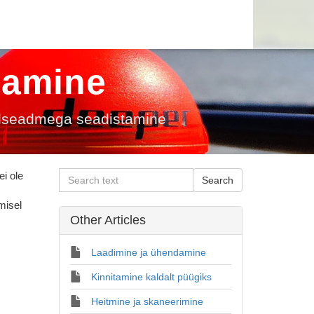
tamine
lseadmega seadistamine
ei ole
misel
Other Articles
Laadimine ja ühendamine
Kinnitamine kaldalt püügiks
Heitmine ja skaneerimine