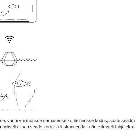
sse, vanni või muusse sarnasesse konteinerisse kodus, saate seadm
äoliselt ei saa seade korralikult skaneerida - näete ilmselt tühja ekra