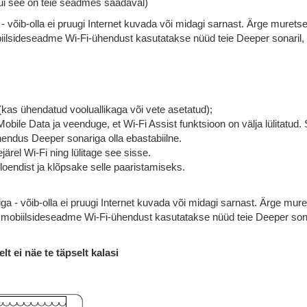
kui see on teie seadmes saadaval)
võib-olla ei pruugi Internet kuvada või midagi sarnast. Ärge murets
biilsideseadme Wi-Fi-ühendust kasutatakse nüüd teie Deeper sonaril, 
(kas ühendatud vooluallikaga või vete asetatud);
ile Data ja veenduge, et Wi-Fi Assist funktsioon on välja lülitatud.
ühendus Deeper sonariga olla ebastabiilne.
rel Wi-Fi ning lülitage see sisse.
endist ja klõpsake selle paaristamiseks.
ga - võib-olla ei pruugi Internet kuvada või midagi sarnast. Ärge mur
e mobiilsideseadme Wi-Fi-ühendust kasutatakse nüüd teie Deeper sona
t ei näe te täpselt kalasi