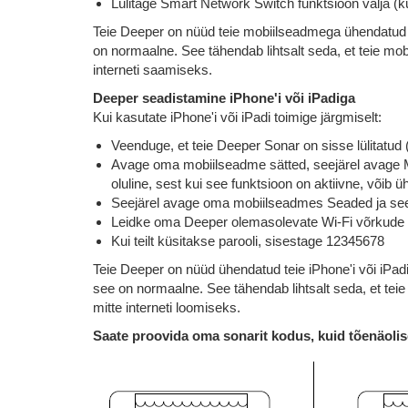
Lülitage Smart Network Switch funktsioon välja (
Teie Deeper on nüüd teie mobiilseadmega ühendatud - 
on normaalne. See tähendab lihtsalt seda, et teie mo
interneti saamiseks.
Deeper seadistamine iPhone'i või iPadiga
Kui kasutate iPhone'i või iPadi toimige järgmiselt:
Veenduge, et teie Deeper Sonar on sisse lülitatud 
Avage oma mobiilseadme sätted, seejärel avage Mob
oluline, sest kui see funktsioon on aktiivne, võib 
Seejärel avage oma mobiilseadmes Seaded ja seejä
Leidke oma Deeper olemasolevate Wi-Fi võrkude lo
Kui teilt küsitakse parooli, sisestage 12345678
Teie Deeper on nüüd ühendatud teie iPhone'i või iPadi
see on normaalne. See tähendab lihtsalt seda, et tei
mitte interneti loomiseks.
Saate proovida oma sonarit kodus, kuid tõenäolisel