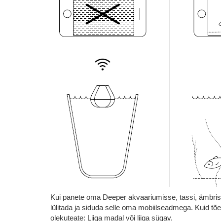
Kui panete oma Deeper akvaariumisse, tassi, ämbri
lülitada ja siduda selle oma mobiilseadmega. Kuid tõen
olekuteate: Liiga madal või liiga sügav.