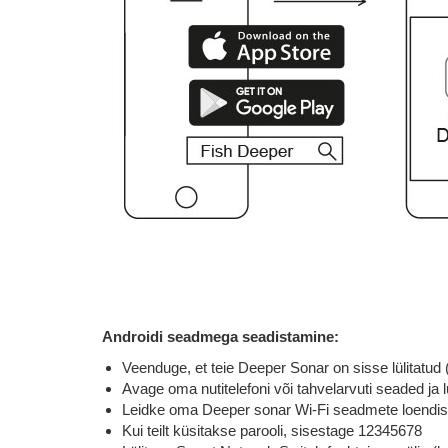
Androidi seadmega seadistamine:
Veenduge, et teie Deeper Sonar on sisse lülitatud 
Avage oma nutitelefoni või tahvelarvuti seaded ja l
Leidke oma Deeper sonar Wi-Fi seadmete loendist 
Kui teilt küsitakse parooli, sisestage 12345678