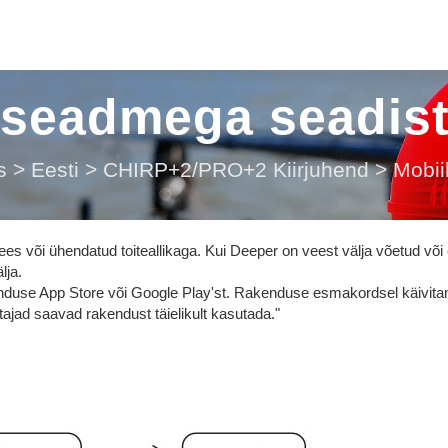
lseadmega seadis
s
>
Eesti
>
CHIRP+2/PRO+2 Kiirjuhend
>
Mobii
ees või ühendatud toiteallikaga. Kui Deeper on veest välja võetud või 
lja.
nduse App Store või Google Play'st. Rakenduse esmakordsel käivita
utajad saavad rakendust täielikult kasutada."