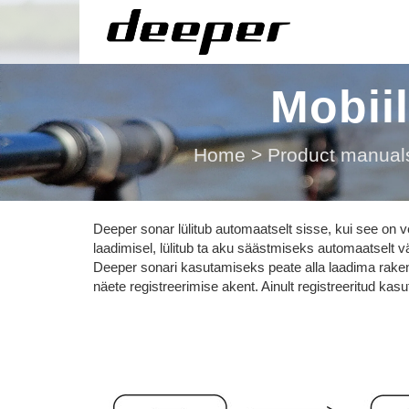
Mobii
Home
>
Product manual
Deeper sonar lülitub automaatselt sisse, kui see on v
laadimisel, lülitub ta aku säästmiseks automaatselt vä
Deeper sonari kasutamiseks peate alla laadima rake
näete registreerimise akent. Ainult registreeritud kas