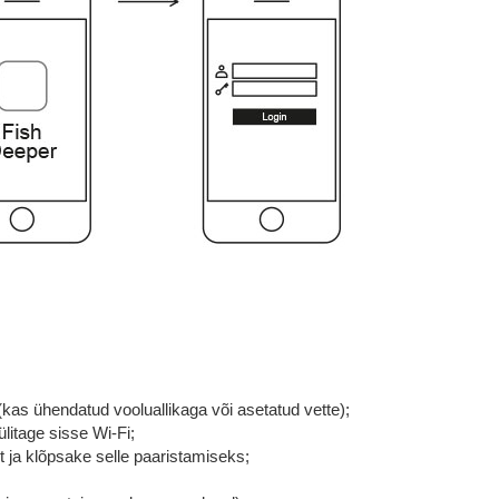
(kas ühendatud vooluallikaga või asetatud vette);
ülitage sisse Wi-Fi;
ja klõpsake selle paaristamiseks;