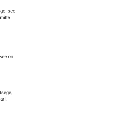
ege, see
mitte
 See on
etsege,
ril,