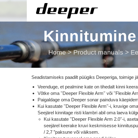
Kinnitumine 
Home
>
Product manuals
>
Ee
Seadistamiseks paadilt püügiks Deeperiga, toimige jä
Veenduge, et pealmine kate on tihedalt kinni keerat
Võtke oma ''Deeper Flexible Arm'' või ''Flexible Arm
Paigaldage oma Deeper sonar painduva käepidem
Kui kasutate ''Deeper Flexible Arm''-i, kruvige o
Seejärel kinnitage risti klambri abil oma laeva kül
Kui kasutate ''Deeper Flexible Arm 2.0''-i, as
seejärel keerake kruvi keskmisesse kinnituspu
/ 2,7 ”paksune või väiksem.