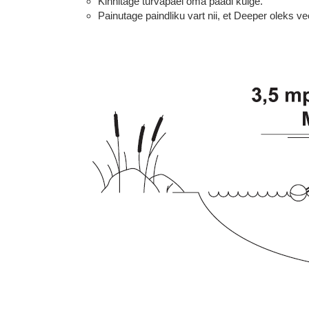
Kinnitage turvapael oma paadi külge.
Painutage paindliku vart nii, et Deeper oleks ve