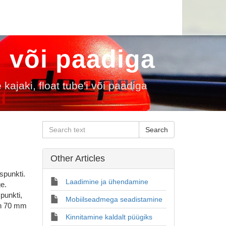
i või paadiga
kajaki, float tube'i või paadiga
Other Articles
spunkti.
Laadimine ja ühendamine
ge.
punkti,
Mobiilseadmega seadistamine
on 70 mm
Kinnitamine kaldalt püügiks