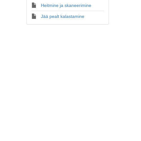
Heitmine ja skaneerimine
Jää pealt kalastamine