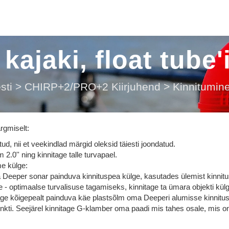
kajaki, float tube'
sti
>
CHIRP+2/PRO+2 Kiirjuhend
>
Kinnitumine 
rgmiselt:
ud, nii et veekindlad märgid oleksid täiesti joondatud.
 2.0'' ning kinnitage talle turvapael.
e külge:
ma Deeper sonar painduva kinnituspea külge, kasutades ülemist kinnitu
ge - optimaalse turvalisuse tagamiseks, kinnitage ta ümara objekti kül
etage kõigepealt painduva käe plastsõlm oma Deeperi alumisse kinnitus
nkti. Seejärel kinnitage G-klamber oma paadi mis tahes osale, mis 