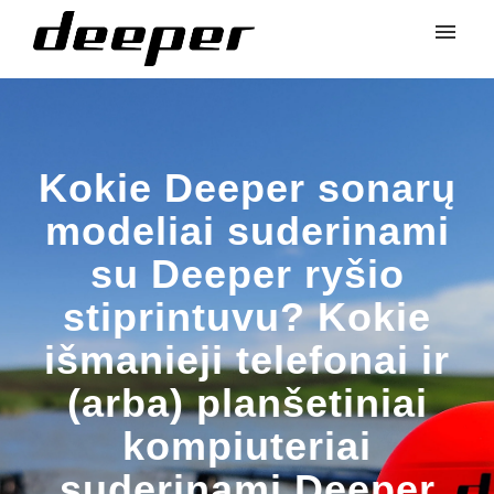
Kokie Deeper sonarų
modeliai suderinami
su Deeper ryšio
stiprintuvu? Kokie
išmanieji telefonai ir
(arba) planšetiniai
kompiuteriai
suderinami Deeper