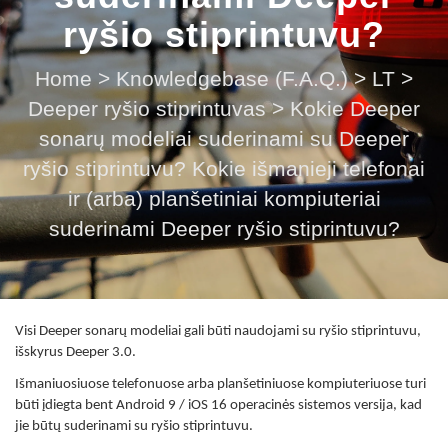
ryšio stiprintuvu?
Home
>
Knowledgebase (F.A.Q.)
>
LT
>
Deeper ryšio stiprintuvas
>
Kokie Deeper
sonarų modeliai suderinami su Deeper
ryšio stiprintuvu? Kokie išmanieji telefonai
ir (arba) planšetiniai kompiuteriai
suderinami Deeper ryšio stiprintuvu?
Visi Deeper sonarų modeliai gali būti naudojami su ryšio stiprintuvu,
išskyrus Deeper 3.0.
Išmaniuosiuose telefonuose arba planšetiniuose kompiuteriuose turi
būti įdiegta bent Android 9 / iOS 16 operacinės sistemos versija, kad
jie būtų suderinami su ryšio stiprintuvu.