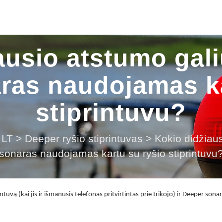
usio atstumo galiu
ras naudojamas ka
stiprintuvu?
LT
>
Deeper ryšio stiprintuvas
>
Kokio didžiaus
sonaras naudojamas kartu su ryšio stiprintuvu
ą (kai jis ir išmanusis telefonas pritvirtintas prie trikojo) ir Deeper sonaro