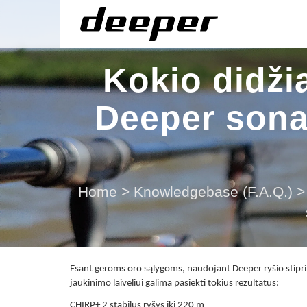
Kokio didžia
Deeper sona
Home
>
Knowledgebase (F.A.Q.)
>
Esant geroms oro sąlygoms, naudojant Deeper ryšio stiprintuv
jaukinimo laiveliui galima pasiekti tokius rezultatus:
CHIRP+ 2 stabilus ryšys iki 220 m