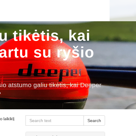
 tikėtis, kai
rtu su ryšio
io atstumo galiu tikėtis, kai Deeper
?
 laikiklį