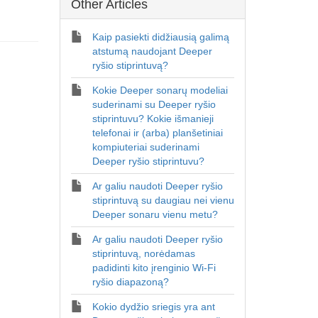
Other Articles
Kaip pasiekti didžiausią galimą
atstumą naudojant Deeper
ryšio stiprintuvą?
Kokie Deeper sonarų modeliai
suderinami su Deeper ryšio
stiprintuvu? Kokie išmanieji
telefonai ir (arba) planšetiniai
kompiuteriai suderinami
Deeper ryšio stiprintuvu?
Ar galiu naudoti Deeper ryšio
stiprintuvą su daugiau nei vienu
Deeper sonaru vienu metu?
Ar galiu naudoti Deeper ryšio
stiprintuvą, norėdamas
padidinti kito įrenginio Wi-Fi
ryšio diapazoną?
Kokio dydžio sriegis yra ant