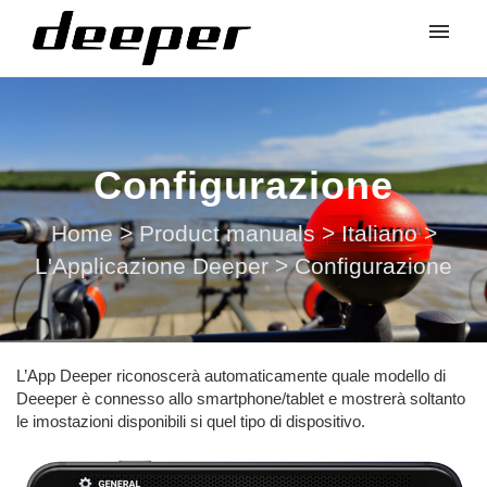
Configurazione
Home
>
Product manuals
>
Italiano
>
L'Applicazione Deeper
>
Configurazione
L’App Deeper riconoscerà automaticamente quale modello di
Deeeper è connesso allo smartphone/tablet e mostrerà soltanto
le imostazioni disponibili si quel tipo di dispositivo.