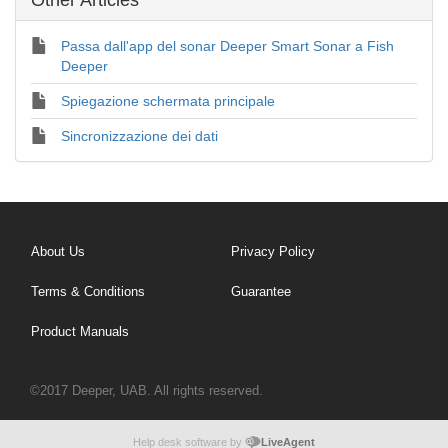
Passa dall'app del sonar Deeper Smart Sonar a Fish
Deeper
Spiegazione schermata principale
Sincronizzazione dei dati
About Us
Privacy Policy
Terms & Conditions
Guarantee
Product Manuals
©2017 Deeper, UAB. All rights reserved.
Help desk software by
LiveAgent