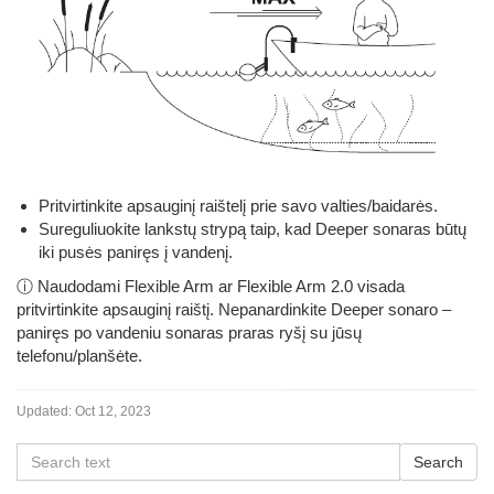
Pritvirtinkite apsauginį raištelį prie savo valties/baidarės.
Sureguliuokite lankstų strypą taip, kad Deeper sonaras būtų
iki pusės paniręs į vandenį.
ⓘ Naudodami Flexible Arm ar Flexible Arm 2.0 visada
pritvirtinkite apsauginį raištį. Nepanardinkite Deeper sonaro –
paniręs po vandeniu sonaras praras ryšį su jūsų
telefonu/planšėte.
Updated:
Oct 12, 2023