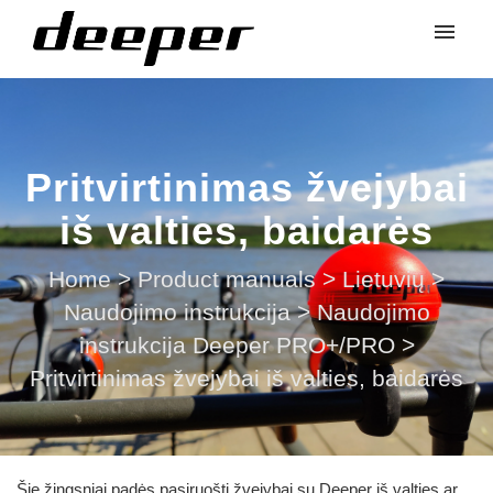
Pritvirtinimas žvejybai
iš valties, baidarės
Home
>
Product manuals
>
Lietuvių
>
Naudojimo instrukcija
>
Naudojimo
instrukcija Deeper PRO+/PRO
>
Pritvirtinimas žvejybai iš valties, baidarės
Šie žingsniai padės pasiruošti žvejybai su Deeper iš valties ar