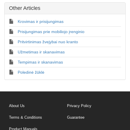
Other Articles
Krovimas ir prisijungimas
Prisijungimas prie mobiliojo įrenginio
Pritvirtinimas žvejybai nuo kranto
Užmetimas ir skanavimas
Tempimas ir skanavimas
Poledinė žūklė
About Us
Privacy Policy
Terms & Conditions
Guarantee
Product Manuals