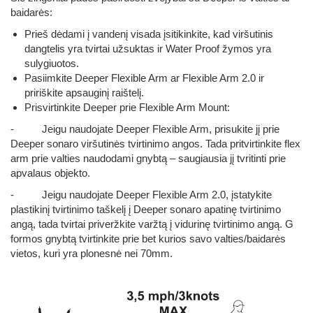
baidarės:
Prieš dėdami į vandenį visada įsitikinkite, kad viršutinis
dangtelis yra tvirtai užsuktas ir Water Proof žymos yra
sulygiuotos.
Pasiimkite Deeper Flexible Arm ar Flexible Arm 2.0 ir
pririškite apsauginį raištelį.
Prisvirtinkite Deeper prie Flexible Arm Mount:
- Jeigu naudojate Deeper Flexible Arm, prisukite jį prie
Deeper sonaro viršutinės tvirtinimo angos. Tada pritvirtinkite flex
arm prie valties naudodami gnybtą – saugiausia jį tvritinti prie
apvalaus objekto.
- Jeigu naudojate Deeper Flexible Arm 2.0, įstatykite
plastikinį tvirtinimo taškelį į Deeper sonaro apatinę tvirtinimo
angą, tada tvirtai priveržkite varžtą į vidurinę tvirtinimo angą. G
formos gnybtą tvirtinkite prie bet kurios savo valties/baidarės
vietos, kuri yra plonesnė nei 70mm.