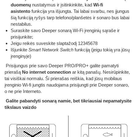
duomenų
nustatymus ir įsitinkinkite, kad
Wi-fi
asistento
funkcija yra išjungta. Tai labai svarbu, nes įjungus
šią funkciją ryšys tarp telefono/planšetės ir sonaro bus labai
nestabilus.
Suraskite savo Deeper sonarą Wi-Fi įrenginių sąraše ir
prisijunkite;
Jeigu reikės suveskite slaptažodį 12345678
Išjunkite
Smart Network Switch
funkciją (jeigu tokią yra jūsų
įrenginyje)
Prisijungus prie savo Deeper PRO/PRO+ galite pamatyti
prierašą
No internet connection
ar kitą panašų. Nesirūpinkite,
tai visiškai normalu. Ši prierašas reiškia, kad jūsų mobilaus
įrenginio Wi-fi jungtis naudojama prisijungti prie Deeper sonaro,
o ne prie Interneto.
Galite pabandyti sonarą namie, bet tikriausiai nepamatysite
tikslaus vaizdo