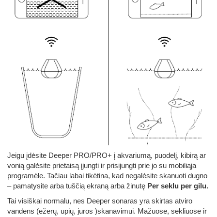
Jeigu įdėsite Deeper PRO/PRO+ į akvariumą, puodelį, kibirą ar
vonią galėsite prietaisą įjungti ir prisijungti prie jo su mobiliąja
programėle. Tačiau labai tikėtina, kad negalėsite skanuoti dugno
– pamatysite arba tuščią ekraną arba žinutę
Per seklu per gilu.
Tai visiškai normalu, nes Deeper sonaras yra skirtas atviro
vandens (ežerų, upių, jūros )skanavimui. Mažuose, sekliuose ir