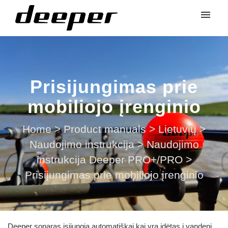
Prisijungimas prie
mobiliojo įrenginio
Home
>
Product manuals
>
Lietuvių
>
Naudojimo instrukcija
>
Naudojimo
instrukcija Deeper PRO+/PRO
>
Prisijungimas prie mobiliojo įrenginio
Deeper sonaras įsijungia automatiškai kai yra įdėtas į vandenį