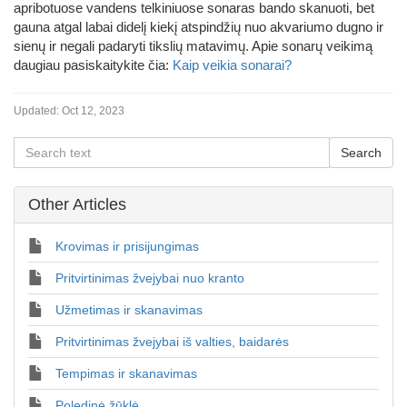
apribotuose vandens telkiniuose sonaras bando skanuoti, bet
gauna atgal labai didelį kiekį atspindžių nuo akvariumo dugno ir
sienų ir negali padaryti tikslių matavimų. Apie sonarų veikimą
daugiau pasiskaitykite čia:
Kaip veikia sonarai?
Updated:
Oct 12, 2023
Other Articles
Krovimas ir prisijungimas
Pritvirtinimas žvejybai nuo kranto
Užmetimas ir skanavimas
Pritvirtinimas žvejybai iš valties, baidarės
Tempimas ir skanavimas
Poledinė žūklė