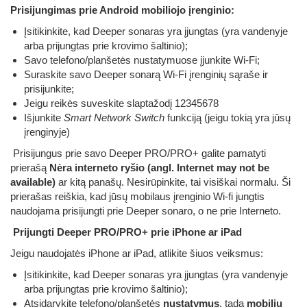
Prisijungimas prie Android mobiliojo įrenginio:
Įsitikinkite, kad Deeper sonaras yra įjungtas (yra vandenyje
arba prijungtas prie krovimo šaltinio);
Savo telefono/planšetės nustatymuose įjunkite Wi-Fi;
Suraskite savo Deeper sonarą Wi-Fi įrenginių sąraše ir
prisijunkite;
Jeigu reikės suveskite slaptažodį 12345678
Išjunkite
Smart Network Switch
funkciją (jeigu tokią yra jūsų
įrenginyje)
Prisijungus prie savo Deeper PRO/PRO+ galite pamatyti
prierašą
Nėra interneto ryšio
(angl. Internet may not be
available)
ar kitą panašų. Nesirūpinkite, tai visiškai normalu. Ši
prierašas reiškia, kad jūsų mobilaus įrenginio Wi-fi jungtis
naudojama prisijungti prie Deeper sonaro, o ne prie Interneto.
Prijungti Deeper PRO/PRO+ prie iPhone ar iPad
Jeigu naudojatės iPhone ar iPad, atlikite šiuos veiksmus:
Įsitikinkite, kad Deeper sonaras yra įjungtas (yra vandenyje
arba prijungtas prie krovimo šaltinio);
Atsidarykite telefono/planšetės
nustatymus
, tada
mobilių