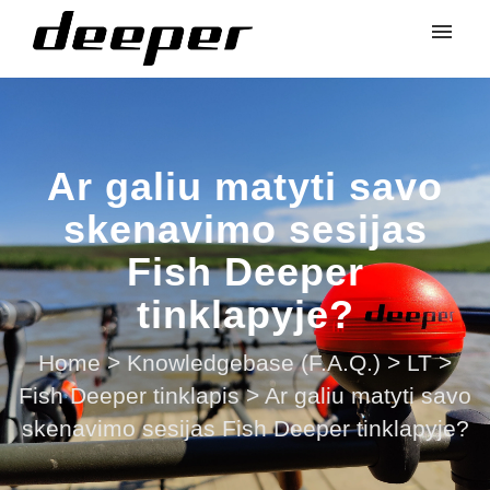
Ar galiu matyti savo
skenavimo sesijas
Fish Deeper
tinklapyje?
Home
>
Knowledgebase (F.A.Q.)
>
LT
>
Fish Deeper tinklapis
>
Ar galiu matyti savo
skenavimo sesijas Fish Deeper tinklapyje?