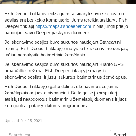
Fish Deeper tinklapis leidžia jums atsidaryti savo skenavimo
sesijas ant bet kokio kompiuterio. Jums tereikia atsidaryti Fish
Deeper tinklapį
https://maps.fishdeeper.com
ir prisijungti prie jo
naudojant savo Deeper paskyros duomenis.
Jei skenavimo sesijos buvo sukurtos naudojant Standartinį
režimą, Fish Deeper tinklapyje matysite tik skenavimo sesijas,
tačiau nematysite batimetrinio žemėlapio.
Jei skenavimo sesijos buvo sukurtos naudojant Kranto GPS
arba Valties režimą, Fish Deeper tinklapyje matysite ir
skenavimo sesijas, ir jūsų sukurtus batimetrinius žemėlapius.
Fish Deeper tinklapyje galite dalintis skenavimo sesijomis ir
žemėlapiais ar juos atsispaudinti. Be to galite į kompiuterį
atsisiųsti neapdorotus batimetrinių žemėlapių duomenis ir juos
koreguoti ar pritaikyti kitoms programoms.
Updated:
Jun 15, 2021