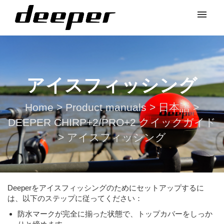
アイスフィッシング
Home
>
Product manuals
>
日本語
>
DEEPER CHIRP+2/PRO+2 クイックガイド
>
アイスフィッシング
Deeperをアイスフィッシングのためにセットアップするに
は、以下のステップに従ってください：
防水マークが完全に揃った状態で、トップカバーをしっか