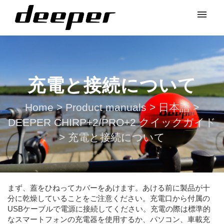
充電と接続について
Home
>
Product manuals
>
日本語
>
DEEPER CHIRP+2/PRO+2 クイックガイド
>
充電と接続について
まず、蓋をひねってカバーをあけます。あける前に製品が十
分に乾燥していることをご注意ください。充電口から付属の
USBケーブルで電源に接続してください。充電の際は標準的
なスマートフォンの充電器を使用するか、パソコン、車載充