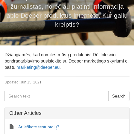
žurnalistas, norėčiau platinti informaciją
apie Deeper produktus internete. Kur galiu
kreiptis?
Džiaugiamės, kad domitės mūsų produktais! Dėl tolesnio
bendradarbiavimo susisiekite su Deeper marketingo skyriumi el.
paštu
marketing@deeper.eu
.
Updated:
Jun 15, 2021
Other Articles
Ar ieškote testuotojų?