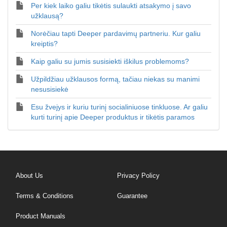
Per kiek laiko galiu tikėtis sulaukti atsakymo į savo
užklausą?
Norėčiau tapti Deeper pardavimų partneriu. Kur galiu
kreiptis?
Kaip galiu su jumis susisiekti iškilus problemoms?
Užpildžiau užklausos formą, tačiau niekas su manimi
nesusisiekė
Esu žvejys ir kuriu turinį socialiniuose tinkluose. Ar galiu
kurti turinį apie Deeper produktus ir tikėtis paramos
About Us
Privacy Policy
Terms & Conditions
Guarantee
Product Manuals