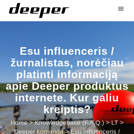
Esu influenceris /
žurnalistas, norėčiau
platinti informaciją
apie Deeper produktus
internete. Kur galiu
kreiptis?
Home
>
Knowledgebase (F.A.Q.)
>
LT
>
Deeper komanda
>
Esu influenceris /