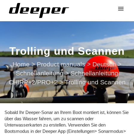
Trolling und Scannen
Home
>
Product manuals
>
Deutsch
>
Schnellanleitung
>
Schnellanleitung
CHIRP+2/PRO+2
>
Trolling und Scannen
Sobald Ihr Deeper-Sonar an Ihrem Boot montiert ist, können Sie
über das Wasser fahren, um zu scannen oder
Unterwasserkarten zu erstellen. Verwenden Sie den
Bootsmodus in der Deeper App (Einstellungen> Sonarmodus>